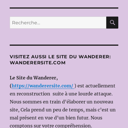
D’AIX
2011:
ACIS
AND
RE
Recherche
GALATEA,
pour :
de
G.F.
HAENDEL,
dir.mus:
Leonardo
VISITEZ AUSSI LE SITE DU WANDERER:
GARCIA
WANDERERSITE.COM
ALARCON,
ms
Le Site du Wanderer,
en
scène:
(
https://wanderersite.com/
) est actuellement
Saburo
en reconstruction suite à une lourde attaque.
TESHIGAWARA
Nous sommes en train d’élaborer un nouveau
site, Cela prend un peu de temps, mais c’est un
mal présent en vue d’un bien futur. Nous
comptons sur votre compréhension.