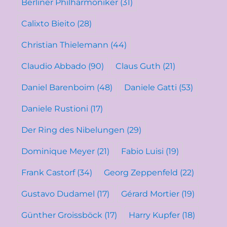
Berliner Philharmoniker
(31)
Calixto Bieito
(28)
Christian Thielemann
(44)
Claudio Abbado
(90)
Claus Guth
(21)
Daniel Barenboim
(48)
Daniele Gatti
(53)
Daniele Rustioni
(17)
Der Ring des Nibelungen
(29)
Dominique Meyer
(21)
Fabio Luisi
(19)
Frank Castorf
(34)
Georg Zeppenfeld
(22)
Gustavo Dudamel
(17)
Gérard Mortier
(19)
Günther Groissböck
(17)
Harry Kupfer
(18)