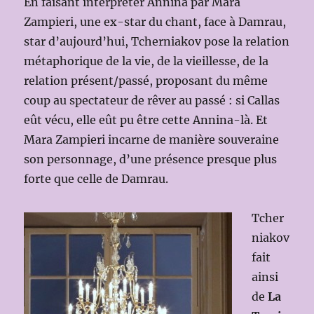
En faisant interpréter Annina par Mara
Zampieri, une ex-star du chant, face à Damrau,
star d’aujourd’hui, Tcherniakov pose la relation
métaphorique de la vie, de la vieillesse, de la
relation présent/passé, proposant du même
coup au spectateur de rêver au passé : si Callas
eût vécu, elle eût pu être cette Annina-là. Et
Mara Zampieri incarne de manière souveraine
son personnage, d’une présence presque plus
forte que celle de Damrau.
Tcher
niakov
fait
ainsi
de
La