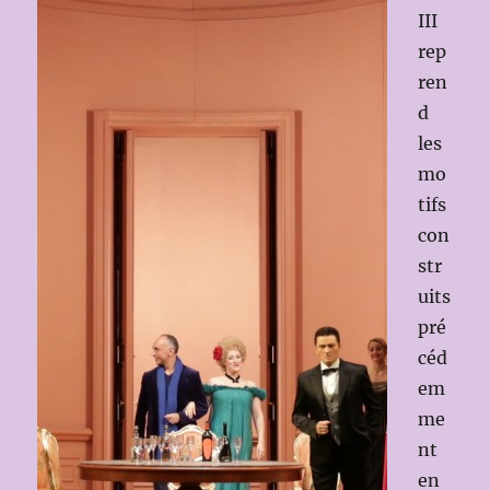
III
rep
ren
d
les
mo
tifs
con
str
uits
pré
céd
em
me
nt
en