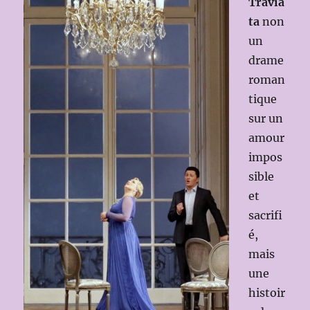
Travia
ta
non
un
drame
roman
tique
sur un
amour
impos
sible
et
sacrifi
é,
mais
une
histoir