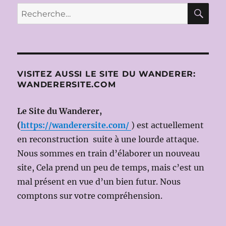
E
NEIGE
RE
Recherche
(SNEGO
pour :
СНЕГУР
de
Nikolai
RIMSKI
KORSAK
VISITEZ AUSSI LE SITE DU WANDERER:
le
WANDERERSITE.COM
3
MAI
2017
Le Site du Wanderer,
(Dir.Mus:
(
https://wanderersite.com/
) est actuellement
Mikhail
en reconstruction suite à une lourde attaque.
TATARNI
Ms
Nous sommes en train d’élaborer un nouveau
en
site, Cela prend un peu de temps, mais c’est un
scène:
mal présent en vue d’un bien futur. Nous
Dmitri
TCHERNI
comptons sur votre compréhension.