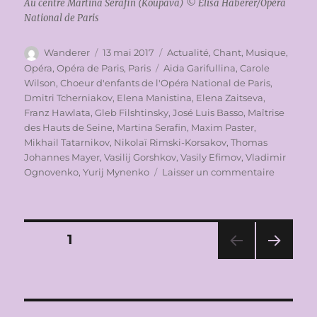
Au centre Martina Serafin (Koupava) © Elisa Haberer/Opéra
National de Paris
Auteur
Publié
Catégories
Wanderer
13 mai 2017
Actualité
,
Chant
,
Musique
,
le
Étiquettes
Opéra
,
Opéra de Paris
,
Paris
Aida Garifullina
,
Carole
Wilson
,
Choeur d'enfants de l'Opéra National de Paris
,
Dmitri Tcherniakov
,
Elena Manistina
,
Elena Zaitseva
,
Franz Hawlata
,
Gleb Filshtinsky
,
José Luis Basso
,
Maîtrise
des Hauts de Seine
,
Martina Serafin
,
Maxim Paster
,
Mikhail Tatarnikov
,
Nikolaï Rimski-Korsakov
,
Thomas
Johannes Mayer
,
Vasilij Gorshkov
,
Vasily Efimov
,
Vladimir
sur
Ognovenko
,
Yurij Mynenko
Laisser un commentaire
OPERA
NATION
DE
PARIS
Pagination
PAGE
1
2016-
2017:
PAG
des
LA
E
FILLE
SUIV
publications
ANT
DE