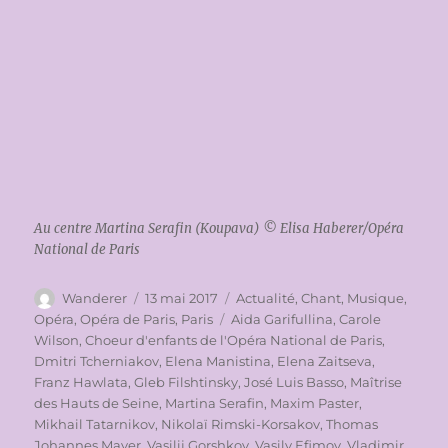
Au centre Martina Serafin (Koupava) © Elisa Haberer/Opéra
National de Paris
Auteur
Publié
Catégories
Wanderer
13 mai 2017
Actualité
,
Chant
,
Musique
,
le
Étiquettes
Opéra
,
Opéra de Paris
,
Paris
Aida Garifullina
,
Carole
Wilson
,
Choeur d'enfants de l'Opéra National de Paris
,
Dmitri Tcherniakov
,
Elena Manistina
,
Elena Zaitseva
,
Franz Hawlata
,
Gleb Filshtinsky
,
José Luis Basso
,
Maîtrise
des Hauts de Seine
,
Martina Serafin
,
Maxim Paster
,
Mikhail Tatarnikov
,
Nikolaï Rimski-Korsakov
,
Thomas
Johannes Mayer
,
Vasilij Gorshkov
,
Vasily Efimov
,
Vladimir