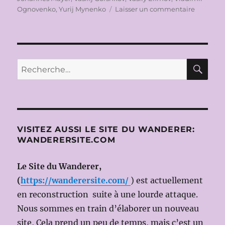
sur
Ognovenko
,
Yurij Mynenko
Laisser un commentaire
OPERA
NATION
DE
PARIS
2016-
RE
Recherche
2017:
pour :
LA
FILLE
DE
NEIGE
(SNEGO
VISITEZ AUSSI LE SITE DU WANDERER:
СНЕГУР
WANDERERSITE.COM
de
Nikolai
Le Site du Wanderer,
RIMSKI
KORSAK
(
https://wanderersite.com/
) est actuellement
le
en reconstruction suite à une lourde attaque.
3
Nous sommes en train d’élaborer un nouveau
MAI
2017
site, Cela prend un peu de temps, mais c’est un