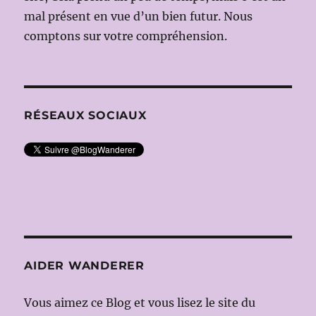
(Dir.Mus:
mal présent en vue d’un bien futur. Nous
Mikhail
comptons sur votre compréhension.
TATARNI
Ms
en
scène:
Dmitri
TCHERNI
RÉSEAUX SOCIAUX
AIDER WANDERER
Vous aimez ce Blog et vous lisez le site du