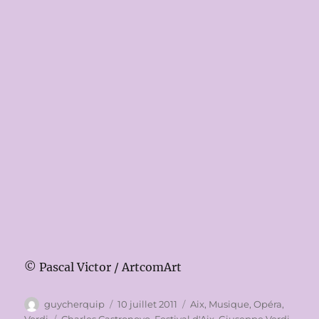
© Pascal Victor / ArtcomArt
Auteur
Publié
Catégories
guycherquip
10 juillet 2011
Aix
,
Musique
,
Opéra
,
le
Étiquettes