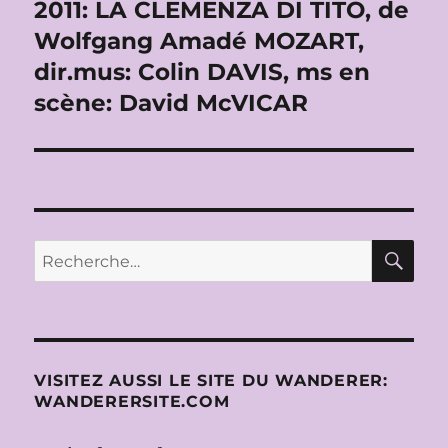
suivante :
2011: LA CLEMENZA DI TITO, de
Wolfgang Amadé MOZART,
dir.mus: Colin DAVIS, ms en
scène: David McVICAR
RE
Recherche
pour :
VISITEZ AUSSI LE SITE DU WANDERER:
WANDERERSITE.COM