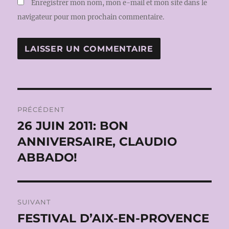
Enregistrer mon nom, mon e-mail et mon site dans le
navigateur pour mon prochain commentaire.
Navigation
PRÉCÉDENT
de
26 JUIN 2011: BON
Publication
précédente :
ANNIVERSAIRE, CLAUDIO
l’article
ABBADO!
SUIVANT
FESTIVAL D’AIX-EN-PROVENCE
Publication