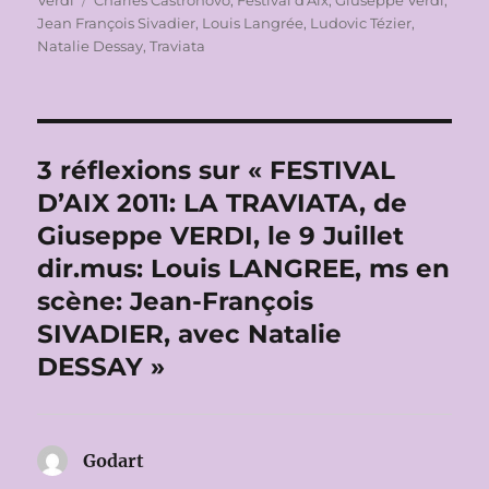
Verdi
Charles Castronovo
,
Festival d'Aix
,
Giuseppe Verdi
,
Jean François Sivadier
,
Louis Langrée
,
Ludovic Tézier
,
Natalie Dessay
,
Traviata
3 réflexions sur « FESTIVAL
D’AIX 2011: LA TRAVIATA, de
Giuseppe VERDI, le 9 Juillet
dir.mus: Louis LANGREE, ms en
scène: Jean-François
SIVADIER, avec Natalie
DESSAY »
Godart
dit :