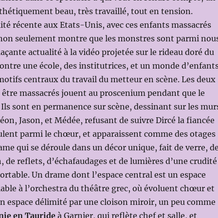
hétiquement beau, très travaillé, tout en tension.
lité récente aux Etats-Unis, avec ces enfants massacrés
 non seulement montre que les monstres sont parmi nou
açante actualité à la vidéo projetée sur le rideau doré du
montre une école, des institutrices, et un monde d’enfant
 motifs centraux du travail du metteur en scène. Les deux
t être massacrés jouent au proscenium pendant que le
e. Ils sont en permanence sur scène, dessinant sur les mur
réon, Jason, et Médée, refusant de suivre Dircé la fiancée
rculent parmi le chœur, et apparaissent comme des otages
me qui se déroule dans un décor unique, fait de verre, d
n, de reflets, d’échafaudages et de lumières d’une crudité
portable. Un drame dont l’espace central est un espace
lable à l’orchestra du théâtre grec, où évoluent chœur et
Un espace délimité par une cloison miroir, un peu comme
nie en Tauride
à Garnier, qui reflète chef et salle, et