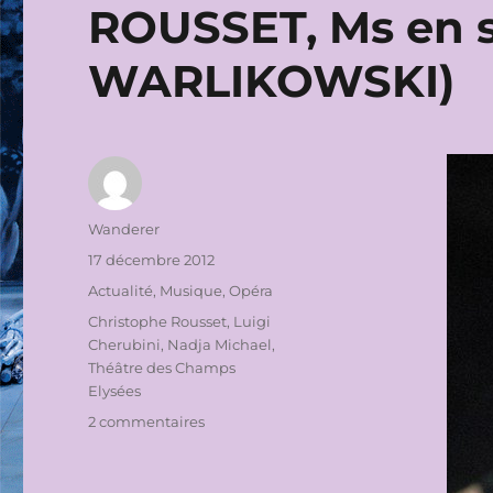
ROUSSET, Ms en s
WARLIKOWSKI)
Auteur
Wanderer
Publié
17 décembre 2012
le
Catégories
Actualité
,
Musique
,
Opéra
Étiquettes
Christophe Rousset
,
Luigi
Cherubini
,
Nadja Michael
,
Théâtre des Champs
Elysées
sur
2 commentaires
THÉÂTRE
DES
CHAMPS