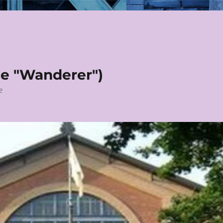
le "Wanderer")
e