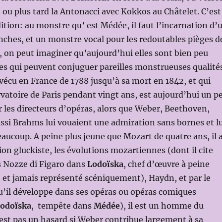
 ou plus tard la Antonacci avec Kokkos au Châtelet. C’est
ition: au monstre qu’ est Médée, il faut l’incarnation d’
ches, et un monstre vocal pour les redoutables pièges d
ef, on peut imaginer qu’aujourd’hui elles sont bien peu
s qui peuvent conjuguer pareilles monstrueuses qualités
 vécu en France de 1788 jusqu’à sa mort en 1842, et qui
rvatoire de Paris pendant vingt ans, est aujourd’hui un p
ar les directeurs d’opéras, alors que Weber, Beethoven,
si Brahms lui vouaient une admiration sans bornes et lu
ucoup. A peine plus jeune que Mozart de quatre ans, il 
ion gluckiste, les évolutions mozartiennes (dont il cite
s Nozze di Figaro dans
Lodoïska
, chef d’œuvre à peine
et jamais représenté scéniquement), Haydn, et par le
il développe dans ses opéras ou opéras comiques
odoïska
, tempête dans
Médée
), il est un homme du
est pas un hasard si Weber contribue largement à sa