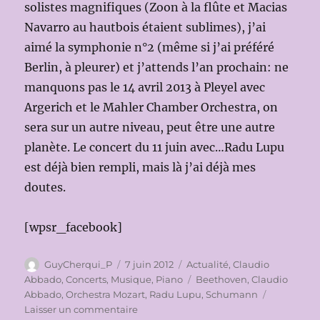
solistes magnifiques (Zoon à la flûte et Macias
Navarro au hautbois étaient sublimes), j’ai
aimé la symphonie n°2 (même si j’ai préféré
Berlin, à pleurer) et j’attends l’an prochain: ne
manquons pas le 14 avril 2013 à Pleyel avec
Argerich et le Mahler Chamber Orchestra, on
sera sur un autre niveau, peut être une autre
planète. Le concert du 11 juin avec…Radu Lupu
est déjà bien rempli, mais là j’ai déjà mes
doutes.
[wpsr_facebook]
Auteur
Publié
Catégories
GuyCherqui_P
7 juin 2012
Actualité
,
Claudio
le
Étiquettes
Abbado
,
Concerts
,
Musique
,
Piano
Beethoven
,
Claudio
Abbado
,
Orchestra Mozart
,
Radu Lupu
,
Schumann
sur
Laisser un commentaire