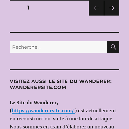
2013:
Pagination
PAGE
1
Mariss
JANSONS
PAG
des
dirige
E
le
SUIV
publications
ANT
SYMPHONIEORCHESTER
E
DES
RE
Recherche
BAYERISCHEN
pour :
RUNDFUNK
le
24
MARS
2013
VISITEZ AUSSI LE SITE DU WANDERER:
(CHOSTAKOVITCH
WANDERERSITE.COM
Symphonie
n°6
–
Le Site du Wanderer,
BEETHOVEN
(
https://wanderersite.com/
) est actuellement
Symphonie
en reconstruction suite à une lourde attaque.
n°5
)
Nous sommes en train d’élaborer un nouveau