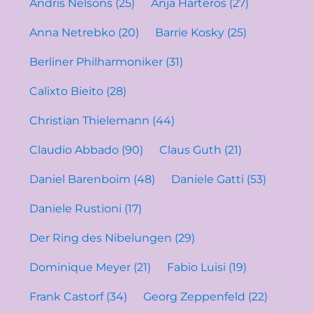
Andris Nelsons
(25)
Anja Harteros
(27)
Anna Netrebko
(20)
Barrie Kosky
(25)
Berliner Philharmoniker
(31)
Calixto Bieito
(28)
Christian Thielemann
(44)
Claudio Abbado
(90)
Claus Guth
(21)
Daniel Barenboim
(48)
Daniele Gatti
(53)
Daniele Rustioni
(17)
Der Ring des Nibelungen
(29)
Dominique Meyer
(21)
Fabio Luisi
(19)
Frank Castorf
(34)
Georg Zeppenfeld
(22)