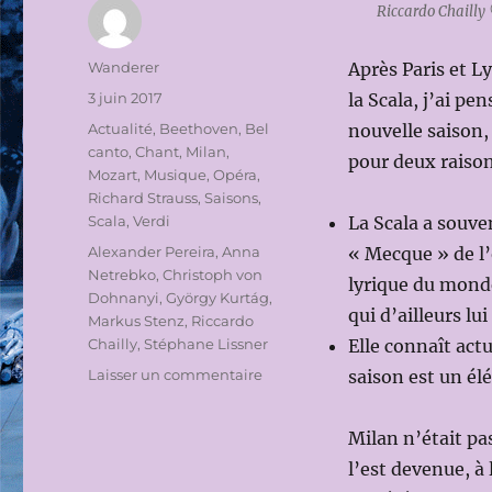
Riccardo Chailly
Auteur
Wanderer
Après Paris et L
Publié
3 juin 2017
la Scala, j’ai pe
le
Catégories
Actualité
,
Beethoven
,
Bel
nouvelle saison,
canto
,
Chant
,
Milan
,
pour deux raiso
Mozart
,
Musique
,
Opéra
,
Richard Strauss
,
Saisons
,
Scala
,
Verdi
La Scala a souve
Étiquettes
Alexander Pereira
,
Anna
« Mecque » de l
Netrebko
,
Christoph von
lyrique du monde
Dohnanyi
,
György Kurtág
,
qui d’ailleurs lu
Markus Stenz
,
Riccardo
Chailly
,
Stéphane Lissner
Elle connaît actu
sur
Laisser un commentaire
saison est un él
SAISONS
LYRIQUES
Milan n’était pas
2017-
2018:
l’est devenue, à
TEATRO