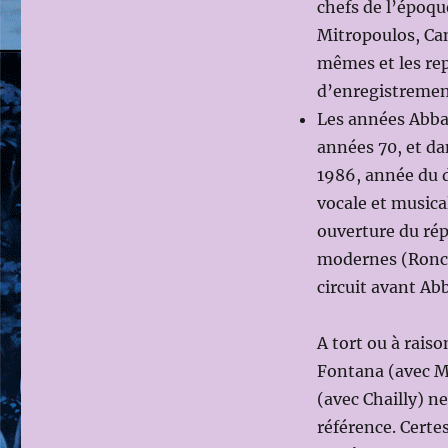
chefs de l’époqu
Mitropoulos, Can
mêmes et les rep
d’enregistrement
Les années Abbad
années 70, et d
1986, année du 
vocale et musica
ouverture du rép
modernes (Roncon
circuit avant Ab
A tort ou à raiso
Fontana (avec M
(avec Chailly) n
référence. Certe