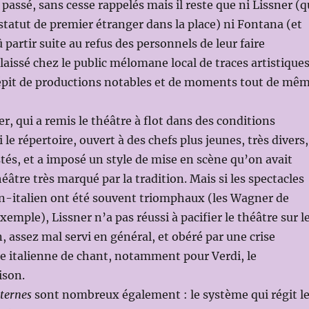
passé, sans cesse rappelés mais il reste que ni Lissner (q
statut de premier étranger dans la place) ni Fontana (et
 partir suite au refus des personnels de leur faire
laissé chez le public mélomane local de traces artistique
épit de productions notables et de moments tout de mê
r, qui a remis le théâtre à flot dans des conditions
gi le répertoire, ouvert à des chefs plus jeunes, très divers,
és, et a imposé un style de mise en scène qu’on avait
éâtre très marqué par la tradition. Mais si les spectacles
on-italien ont été souvent triomphaux (les Wagner de
emple), Lissner n’a pas réussi à pacifier le théâtre sur l
n, assez mal servi en général, et obéré par une crise
le italienne de chant, notamment pour Verdi, le
ison.
nternes
sont nombreux également : le système qui régit l