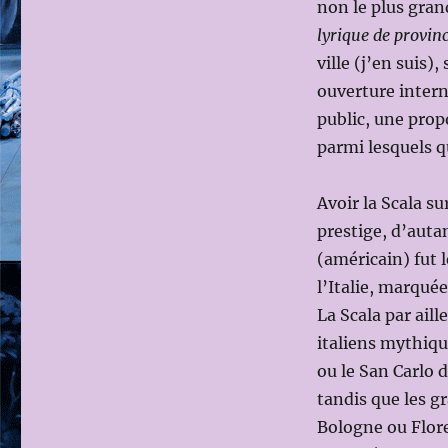
non le plus gran
lyrique de provi
ville (j’en suis)
ouverture interna
public, une prop
parmi lesquels q
Avoir la Scala su
prestige, d’aut
(américain) fut 
l’Italie, marqué
La Scala par aill
italiens mythiqu
ou le San Carlo 
tandis que les g
Bologne ou Flore