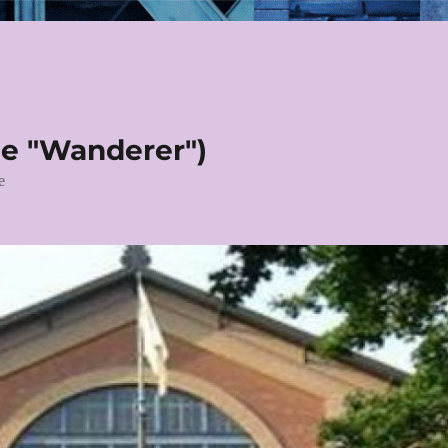
le "Wanderer")
e