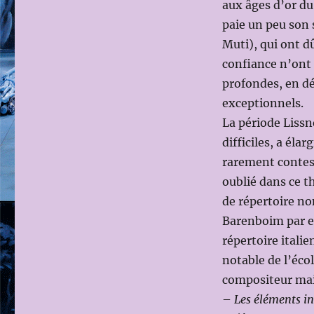
aux âges d’or du 
paie un peu son 
Muti), qui ont dû
confiance n’ont 
profondes, en d
exceptionnels.
La période Lissne
difficiles, a élar
rarement contest
oublié dans ce th
de répertoire n
Barenboim par ex
répertoire italie
notable de l’éco
compositeur ma
–
Les éléments i