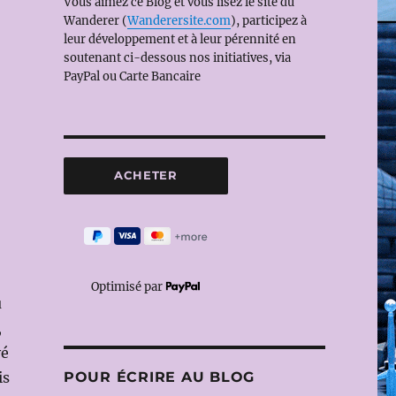
Vous aimez ce Blog et vous lisez le site du
Wanderer (
Wanderersite.com
), participez à
leur développement et à leur pérennité en
soutenant ci-dessous nos initiatives, via
PayPal ou Carte Bancaire
Optimisé par
u
,
yé
POUR ÉCRIRE AU BLOG
is