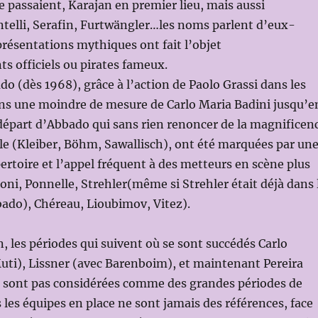
e passaient, Karajan en premier lieu, mais aussi
telli, Serafin, Furtwängler…les noms parlent d’eux-
résentations mythiques ont fait l’objet
s officiels ou pirates fameux.
o (dès 1968), grâce à l’action de Paolo Grassi dans les
ans une moindre de mesure de Carlo Maria Badini jusqu’e
départ d’Abbado qui sans rien renoncer de la magnificen
le (Kleiber, Böhm, Sawallisch), ont été marquées par un
ertoire et l’appel fréquent à des metteurs en scène plus
i, Ponnelle, Strehler(même si Strehler était déjà dans 
bado), Chéreau, Lioubimov, Vitez).
n, les périodes qui suivent où se sont succédés Carlo
uti), Lissner (avec Barenboim), et maintenant Pereira
e sont pas considérées comme des grandes périodes de
s les équipes en place ne sont jamais des références, face