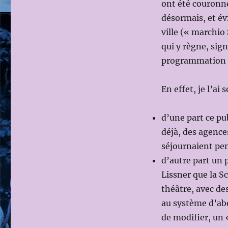
ont été couronn
ALLA
désormais, et év
SCALA
–
ville (« marchio
MILAN
qui y règne, sig
programmation e
En effet, je l’ai 
d’une part ce pub
déjà, des agence
séjournaient pen
d’autre part un p
Lissner que la S
théâtre, avec des
au système d’abo
de modifier, un «