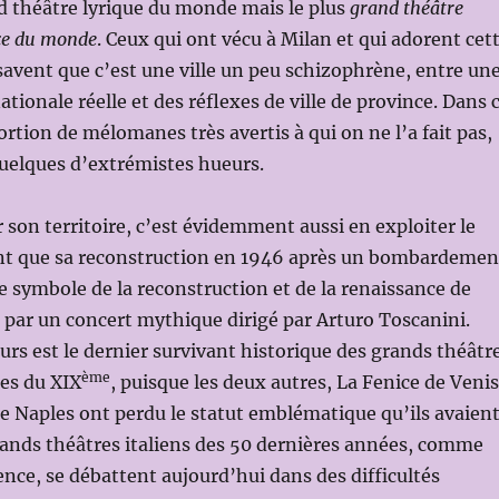
d théâtre lyrique du monde mais le plus
grand théâtre
nce du monde
. Ceux qui ont vécu à Milan et qui adorent cet
, savent que c’est une ville un peu schizophrène, entre un
tionale réelle et des réflexes de ville de province. Dans 
ortion de mélomanes très avertis à qui on ne l’a fait pas,
uelques d’extrémistes hueurs.
r son territoire, c’est évidemment aussi en exploiter le
ant que sa reconstruction en 1946 après un bombardemen
le symbole de la reconstruction et de la renaissance de
e par un concert mythique dirigé par Arturo Toscanini.
eurs est le dernier survivant historique des grands théâtr
ème
es du XIX
, puisque les deux autres, La Fenice de Veni
de Naples ont perdu le statut emblématique qu’ils avaient
rands théâtres italiens des 50 dernières années, comme
nce, se débattent aujourd’hui dans des difficultés