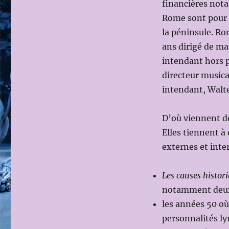
financières notab
Rome sont pour d
la péninsule. Ro
ans dirigé de ma
intendant hors pa
directeur musica
intendant, Walt
D’où viennent don
Elles tiennent à
externes et inte
Les causes histor
notamment deux
les années 50 où 
personnalités ly