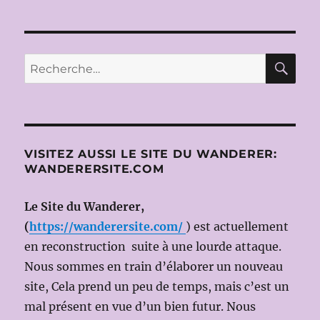
des
WOZZE
E
d’ALBA
SUIV
publications
ANT
BERG
E
le
RE
Recherche
6
pour :
MARS
2014
(Dir.mus
James
LEVINE;
VISITEZ AUSSI LE SITE DU WANDERER:
Ms
WANDERERSITE.COM
en
scène:
Mark
Le Site du Wanderer,
LAMOS)
(
https://wanderersite.com/
) est actuellement
en reconstruction suite à une lourde attaque.
Nous sommes en train d’élaborer un nouveau
site, Cela prend un peu de temps, mais c’est un
mal présent en vue d’un bien futur. Nous