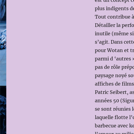
est un concept c
plus indigents d
Tout contribue à
Détailler la per
inutile (même si
s’agit. Dans cet
pour Wotan et t
parmi d ‘autres 
pas de rôle prép
paysage noyé sou
affiches de film
Patric Seibert, a
années 50 (Sigu
se sont réunies 
laquelle flotte l
barbecue avec k