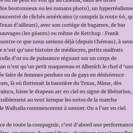
on ne peut en voir qu’au cinéma, dans les livres
dos boutonneux ou les romans photo), un hyperréalisme
oncentré de clichés américains (y compris la route 66, qu
Texas d’ailleurs), avec son cortège de bagarres, de bar
 sauvages (les géants) ou même de Ketchup : Frank
ontre ce que nous savions déjà (depuis Chéreau), à savo
re n’est qu’une histoire de médiocres, petits malfrats
celle d’or ou de puissance régnant sur un corps de
an n’est qu’un petit maquereau et Alberich le chef d ‘un
ée faite de femmes perdues ou de gays en déshérence
eurs, là où flotterait la bannière du Texas, Mime, dès
aincu, hisse le drapeau arc en ciel en signe de libération,
ensiblement au vent lorsque les notes de la marche
le Walhalla commenceront à sonner. On a l’arc en ciel
ce de toute la compagnie, c’est d’abord une performanc