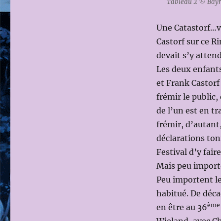
Tableau 2 © Bayr
Une Catastorf…vo
Castorf sur ce R
devait s’y atten
Les deux enfants
et Frank Castorf 
frémir le public
de l’un est en tr
frémir, d’autant,
déclarations ton
Festival d’y fair
Mais peu import
Peu importent l
habitué. De déc
ème
en être au 36