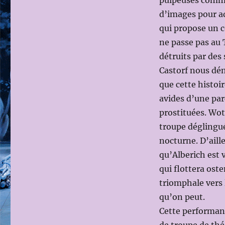
pulpeuses comme 
d’images pour a
qui propose un c
ne passe pas au 
détruits par des
Castorf nous dém
que cette histoi
avides d’une par
prostituées. Wot
troupe déglingu
nocturne. D’aill
qu’Alberich est v
qui flottera ost
triomphale vers 
qu’on peut.
Cette performan