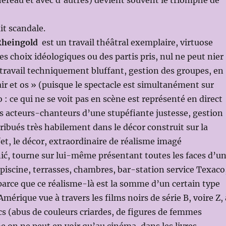
éreau et avec d’autres) devient souvent le triomphe de
it scandale.
Rheingold
est un travail théâtral exemplaire, virtuose
s choix idéologiques ou des partis pris, nul ne peut nier
n travail techniquement bluffant, gestion des groupes, en
air et os » (puisque le spectacle est simultanément sur
 : ce qui ne se voit pas en scène est représenté en direct
es acteurs-chanteurs d’une stupéfiante justesse, gestion
tribués très habilement dans le décor construit sur la
fet, le décor, extraordinaire de réalisme imagé
ć, tourne sur lui-même présentant toutes les faces d’u
piscine, terrasses, chambres, bar-station service Texaco
arce que ce réalisme-là est la somme d’un certain type
érique vue à travers les films noirs de série B, voire Z, 
cs (abus de couleurs criardes, de figures de femmes