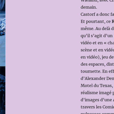
Wieland, avec Ch
demain.
Castorf a donc fa
Et pourtant, ce
même. Au delà de
qu’il s’agit d’u
vidéo et en « ch
scène et en vidéo
en vidéo), jeu d
des espaces, dis
tournette. En ef
d’Alexander Deni
Motel du Texas, 
réalisme imagé p
d’images d’une Am
travers les Comi