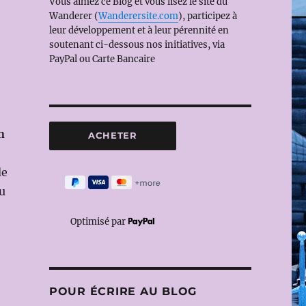
Vous aimez ce Blog et vous lisez le site du
Wanderer (
Wanderersite.com
), participez à
leur développement et à leur pérennité en
soutenant ci-dessous nos initiatives, via
PayPal ou Carte Bancaire
n
de
u
Optimisé par
POUR ÉCRIRE AU BLOG