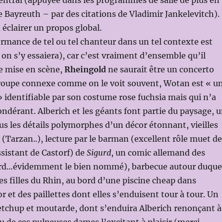
entral (appuyée dans les programmes de salle de plus en
e Bayreuth – par des citations de Vladimir Jankelevitch).
 éclairer un propos global.
formance de tel ou tel chanteur dans un tel contexte est
 on s’y essaiera), car c’est vraiment d’ensemble qu’il
te mise en scène,
Rheingold
ne saurait être un concerto
roupe connexe comme on le voit souvent, Wotan est « u
» identifiable par son costume rose fuchsia mais qui n’a
ondérant. Alberich et les géants font partie du paysage, 
s les détails polymorphes d’un décor étonnant, vieilles
s (Tarzan..), lecture par le barman (excellent rôle muet de
ssistant de Castorf) de
Sigurd
, un comic allemand des
rd…évidemment le bien nommé), barbecue autour duque
les filles du Rhin, au bord d’une piscine cheap dans
’or et des paillettes dont elles s’enduisent tour à tour. Un
etchup et moutarde, dont s’enduira Alberich renonçant à