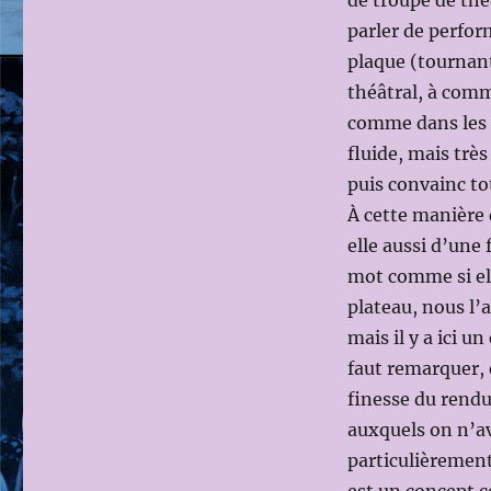
de troupe de th
parler de perform
plaque (tournant
théâtral, à comm
comme dans les s
fluide, mais trè
puis convainc t
À cette manière 
elle aussi d’une
mot comme si ell
plateau, nous l’
mais il y a ici 
faut remarquer, 
finesse du rendu 
auxquels on n’ava
particulièrement