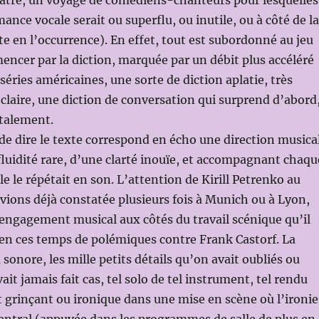
éâtre, un voyage de comédiens-chanteurs pour lesquelles
ance vocale serait ou superflu, ou inutile, ou à côté de la
e en l’occurrence). En effet, tout est subordonné au jeu
encer par la diction, marquée par un débit plus accéléré
éries américaines, une sorte de diction aplatie, très
s claire, une diction de conversation qui surprend d’abord
otalement.
de dire le texte correspond en écho une direction musica
 fluidité rare, d’une clarté inouïe, et accompagnant chaqu
e le répétait en son. L’attention de Kirill Petrenko au
avions déjà constatée plusieurs fois à Munich ou à Lyon,
un engagement musical aux côtés du travail scénique qu’il
en ces temps de polémiques contre Frank Castorf. La
sonore, les mille petits détails qu’on avait oubliés ou
it jamais fait cas, tel solo de tel instrument, tel rendu
 grinçant ou ironique dans une mise en scène où l’ironie