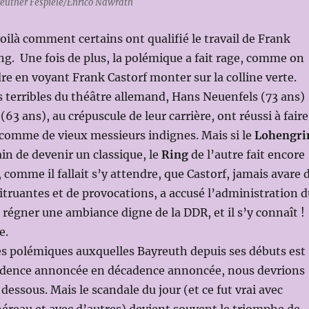
euther Fespiele/Enrico Nawrath
ilà comment certains ont qualifié le travail de Frank
ing. Une fois de plus, la polémique a fait rage, comme on
dre en voyant Frank Castorf monter sur la colline verte.
 terribles du théâtre allemand, Hans Neuenfels (73 ans)
(63 ans), au crépuscule de leur carrière, ont réussi à faire
, comme de vieux messieurs indignes. Mais si le
Lohengri
ain de devenir un classique, le
Ring
de l’autre fait encore
 comme il fallait s’y attendre, que Castorf, jamais avare 
itruantes et de provocations, a accusé l’administration d
e régner une ambiance digne de la DDR, et il s’y connaît !
e.
es polémiques auxquelles Bayreuth depuis ses débuts est
adence annoncée en décadence annoncée, nous devrions
dessous. Mais le scandale du jour (et ce fut vrai avec