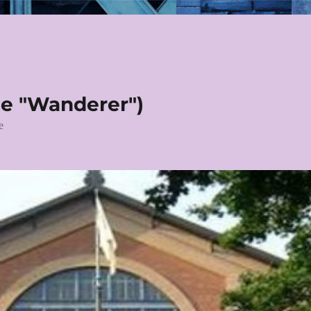
le "Wanderer")
e