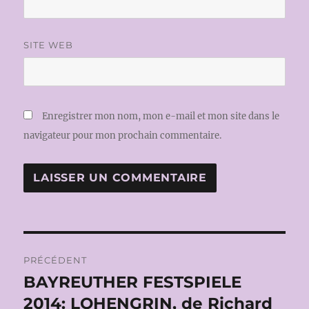
SITE WEB
Enregistrer mon nom, mon e-mail et mon site dans le
navigateur pour mon prochain commentaire.
Navigation
PRÉCÉDENT
de
BAYREUTHER FESTSPIELE
Publication
précédente :
2014: LOHENGRIN, de Richard
l’article