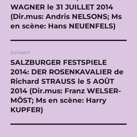
WAGNER le 31 JUILLET 2014
(Dir.mus: Andris NELSONS; Ms
en scène: Hans NEUENFELS)
SUIVANT
SALZBURGER FESTSPIELE
Publication
suivante :
2014: DER ROSENKAVALIER de
Richard STRAUSS le 5 AOÛT
2014 (Dir.mus: Franz WELSER-
MÖST; Ms en scène: Harry
KUPFER)