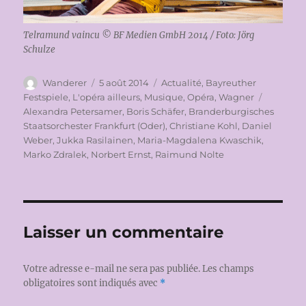
Telramund vaincu © BF Medien GmbH 2014 / Foto: Jörg
Schulze
Auteur
Publié
Catégories
Wanderer
5 août 2014
Actualité
,
Bayreuther
le
Étiquett
Festspiele
,
L'opéra ailleurs
,
Musique
,
Opéra
,
Wagner
Alexandra Petersamer
,
Boris Schäfer
,
Branderburgisches
Staatsorchester Frankfurt (Oder)
,
Christiane Kohl
,
Daniel
Weber
,
Jukka Rasilainen
,
Maria-Magdalena Kwaschik
,
Marko Zdralek
,
Norbert Ernst
,
Raimund Nolte
Laisser un commentaire
Votre adresse e-mail ne sera pas publiée.
Les champs
obligatoires sont indiqués avec
*