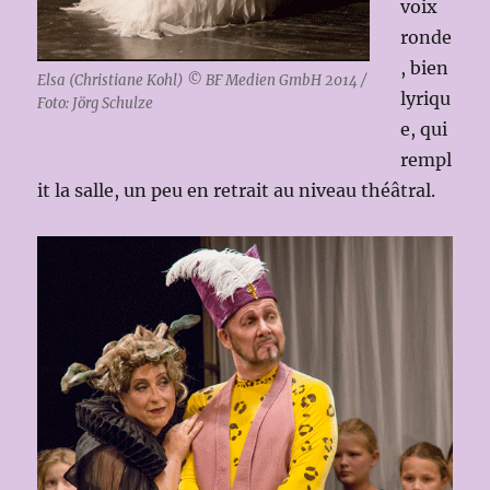
voix
ronde
, bien
Elsa (Christiane Kohl) © BF Medien GmbH 2014 /
lyriqu
Foto: Jörg Schulze
e, qui
rempl
it la salle, un peu en retrait au niveau théâtral.