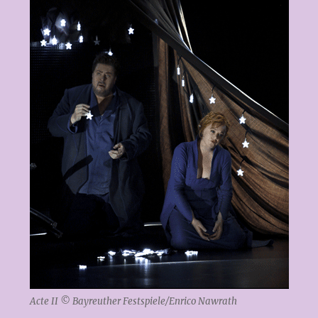
Acte II © Bayreuther Festspiele/Enrico Nawrath