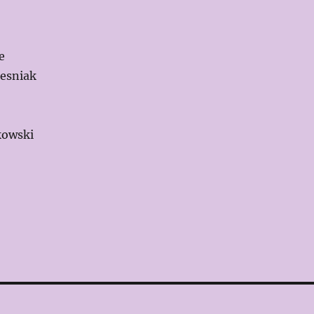
e
esniak
kowski