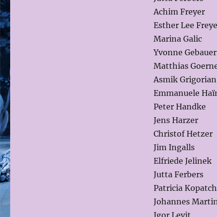
Achim Freyer
Esther Lee Freye
Marina Galic
Yvonne Gebauer
Matthias Goern
Asmik Grigorian
Emmanuele Ha
Peter Handke
Jens Harzer
Christof Hetzer
Jim Ingalls
Elfriede Jelinek
Jutta Ferbers
Patricia Kopatch
Johannes Martin
Igor Levit