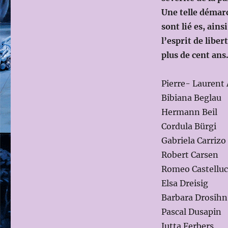
Une telle démarc
sont lié es, ains
l’esprit de libert
plus de cent ans
Pierre- Laurent
Bibiana Beglau
Hermann Beil
Cordula Bürgi
Gabriela Carrizo
Robert Carsen
Romeo Castelluc
Elsa Dreisig
Barbara Drosihn
Pascal Dusapin
Jutta Ferbers