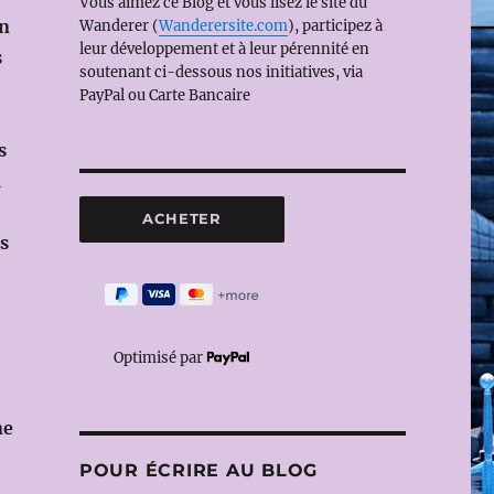
Vous aimez ce Blog et vous lisez le site du
un
Wanderer (
Wanderersite.com
), participez à
leur développement et à leur pérennité en
s
soutenant ci-dessous nos initiatives, via
PayPal ou Carte Bancaire
s
a
es
Optimisé par
ne
POUR ÉCRIRE AU BLOG