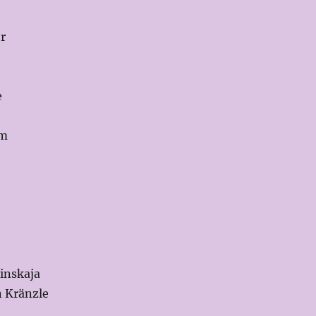
r
e
ïm
inskaja
 Kränzle