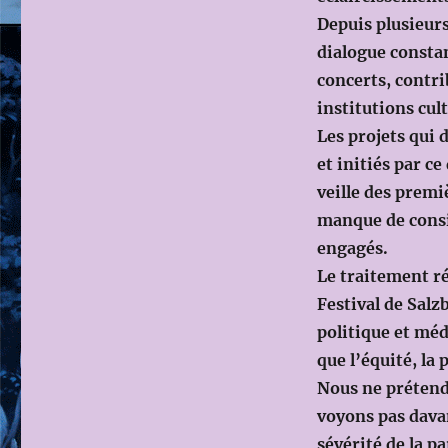
Depuis plusieur
dialogue constant
concerts, contr
institutions cul
Les projets qui do
et initiés par c
veille des premie
manque de consid
engagés.
Le traitement ré
Festival de Salz
politique et mé
que l’équité, la
Nous ne prétend
voyons pas davan
sévérité de la