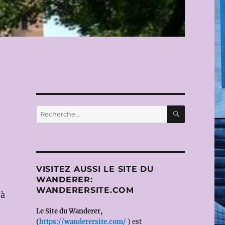
RECHERC
Recherche
pour :
VISITEZ AUSSI LE SITE DU
WANDERER:
WANDERERSITE.COM
 à
Le Site du Wanderer,
(
https://wanderersite.com/
) est
e