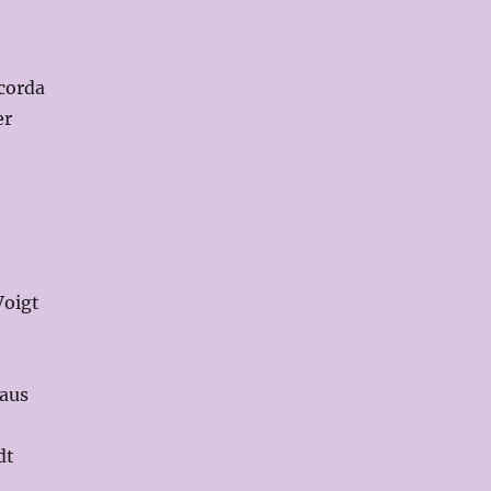
corda
er
Voigt
aus
dt