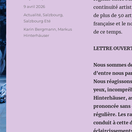
Publié
9 avril 2026
continuité artist
le
Catégories
Actualité
,
Salzbourg
,
de plus de 50 ar
Salzbourg Eté
française et le n
Étiquettes
Karin Bergmann
,
Markus
de ce temps.
Hinterhäuser
LETTRE OUVER
Nous sommes des 
d’entre nous part
Nous réagissons 
yeux, incompréh
Hinterhäuser, 
prononcée sans q
régulière. Les 
conduit à cette
éclaircissement