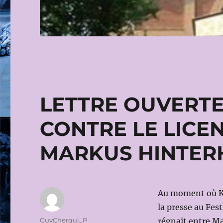
LETTRE OUVERTE
CONTRE LE LICE
MARKUS HINTER
Au moment où Ka
la presse au Fest
Auteur
GuyCherqui_P
régnait entre Ma