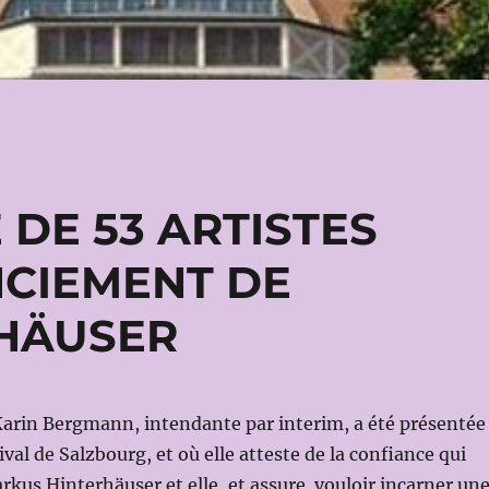
 DE 53 ARTISTES
NCIEMENT DE
HÄUSER
rin Bergmann, intendante par interim, a été présentée
ival de Salzbourg, et où elle atteste de la confiance qui
rkus Hinterhäuser et elle, et assure vouloir incarner un