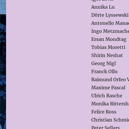
Annika Lu
Dörte Lyssewski
Antonello Mana
Ingo Metzmach
Ersan Mondtag
Tobias Moretti
Shirin Neshat
Georg Nigl
Franck Ollu
Raimund Orfeo 
Maxime Pascal
Ulrich Rasche
Monika Rittersh
Felice Ross
Christian Schmi
Peter Sellars