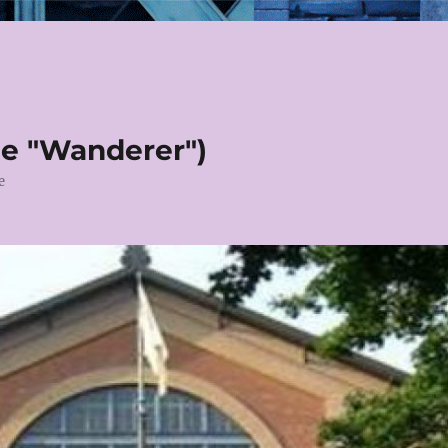
le "Wanderer")
e