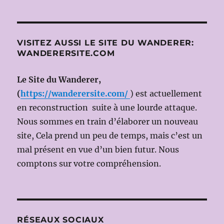
NOVEMBRE
2013
–
Version
VISITEZ AUSSI LE SITE DU WANDERER:
concertante
WANDERERSITE.COM
(Dir.mus:
Evelino
PIDÒ)
Le Site du Wanderer,
(
https://wanderersite.com/
) est actuellement
en reconstruction suite à une lourde attaque.
Nous sommes en train d’élaborer un nouveau
site, Cela prend un peu de temps, mais c’est un
mal présent en vue d’un bien futur. Nous
comptons sur votre compréhension.
RÉSEAUX SOCIAUX