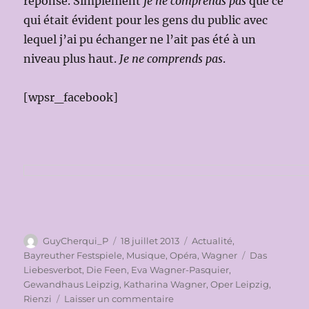
réponse. Simplement
je ne comprends pas
que ce
qui était évident pour les gens du public avec
lequel j’ai pu échanger ne l’ait pas été à un
niveau plus haut.
Je ne comprends pas
.
[wpsr_facebook]
Auteur
Publié
Catégories
GuyCherqui_P
18 juillet 2013
Actualité
,
le
Étiquettes
Bayreuther Festspiele
,
Musique
,
Opéra
,
Wagner
Das
Liebesverbot
,
Die Feen
,
Eva Wagner-Pasquier
,
Gewandhaus Leipzig
,
Katharina Wagner
,
Oper Leipzig
,
sur
Rienzi
Laisser un commentaire