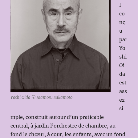
f
co
nç
u
par
Yo
shi
Oi
da
est
ass
Yoshi Oida © Mamoru Sakamoto
ez
si
mple, construit autour d’un praticable
central, à jardin l’orchestre de chambre, au
fond le chœur, à cour, les enfants, avec un fond