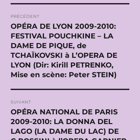
Navigation
PRÉCÉDENT
de
OPÉRA DE LYON 2009-2010:
Publication
précédente :
FESTIVAL POUCHKINE – LA
l’article
DAME DE PIQUE, de
TCHAÏKOVSKI à L’OPERA DE
LYON (Dir: Kirill PETRENKO,
Mise en scène: Peter STEIN)
SUIVANT
OPÉRA NATIONAL DE PARIS
Publication
suivante :
2009-2010: LA DONNA DEL
LAGO (LA DAME DU LAC) DE