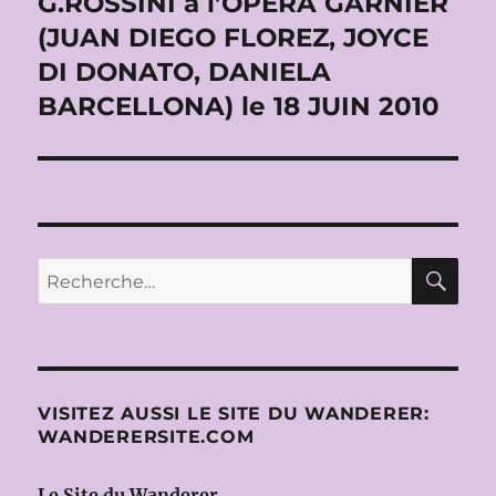
G.ROSSINI à l’OPERA GARNIER
(JUAN DIEGO FLOREZ, JOYCE
DI DONATO, DANIELA
BARCELLONA) le 18 JUIN 2010
RE
Recherche
pour :
VISITEZ AUSSI LE SITE DU WANDERER:
WANDERERSITE.COM
Le Site du Wanderer,