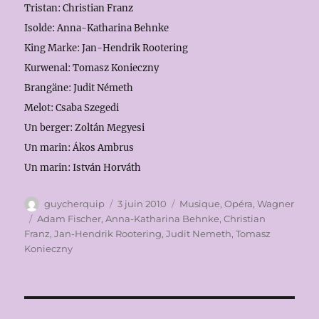
Tristan: Christian Franz
Isolde: Anna-Katharina Behnke
King Marke: Jan-Hendrik Rootering
Kurwenal: Tomasz Konieczny
Brangäne: Judit Németh
Melot: Csaba Szegedi
Un berger: Zoltán Megyesi
Un marin: Ákos Ambrus
Un marin: István Horváth
Auteur
Publié
Catégories
guycherquip
3 juin 2010
Musique
,
Opéra
,
Wagner
le
Étiquettes
Adam Fischer
,
Anna-Katharina Behnke
,
Christian
Franz
,
Jan-Hendrik Rootering
,
Judit Nemeth
,
Tomasz
Konieczny