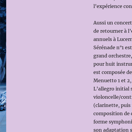
l’expérience c
Aussi un concer
de retourner à l
annuels à Lucer
Sérénade n°1 es
grand orchestre
pour huit instru
est composée de 
Menuetto 1 et 2,
L’allegro initia
violoncelle/con
(clarinette, puis
composition de c
forme symphoniqu
son adaptation 