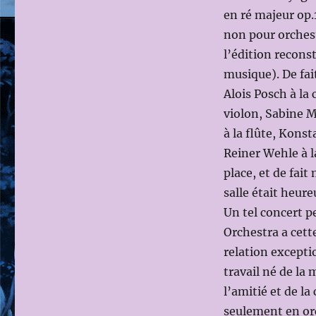
DU
en ré majeur op.
LUCERNE
non pour orchest
FESTIVAL
ORCHESTRA
l’édition recons
(BRAHMS,
musique). De fai
SCHÖNBERG),
Alois Posch à la 
direction
Daniel
violon, Sabine M
HARDING
à la flûte, Kons
le
Reiner Wehle à l
26
août
place, et de fa
2011
salle était heur
Un tel concert p
Orchestra a cett
relation excepti
travail né de la
l’amitié et de l
seulement en orc