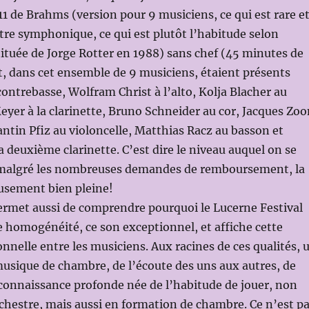
11 de Brahms (version pour 9 musiciens, ce qui est rare e
re symphonique, ce qui est plutôt l’habitude selon
tituée de Jorge Rotter en 1988) sans chef (45 minutes de
t, dans cet ensemble de 9 musiciens, étaient présents
contrebasse, Wolfram Christ à l’alto, Kolja Blacher au
eyer à la clarinette, Bruno Schneider au cor, Jacques Zoo
tantin Pfiz au violoncelle, Matthias Racz au basson et
a deuxième clarinette. C’est dire le niveau auquel on se
it malgré les nombreuses demandes de remboursement, la
eusement bien pleine!
ermet aussi de comprendre pourquoi le Lucerne Festival
e homogénéité, ce son exceptionnel, et affiche cette
onnelle entre les musiciens. Aux racines de ces qualités, 
 musique de chambre, de l’écoute des uns aux autres, de
a connaissance profonde née de l’habitude de jouer, non
hestre, mais aussi en formation de chambre. Ce n’est p