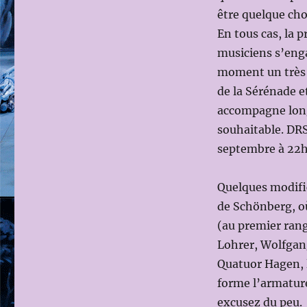
être quelque cho
En tous cas, la 
musiciens s’enga
moment un très 
de la Sérénade et
accompagne long
souhaitable. DRS
septembre à 22h
Quelques modifi
de Schönberg, où
(au premier rang
Lohrer, Wolfgang
Quatuor Hagen, 
forme l’armature
excusez du peu.