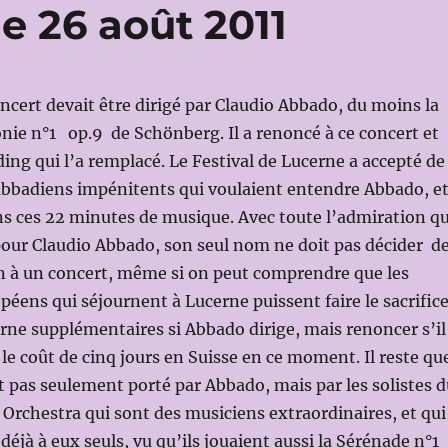
e 26 août 2011
oncert devait être dirigé par Claudio Abbado, du moins la
 n°1 op.9 de Schönberg. Il a renoncé à ce concert et
ding qui l’a remplacé. Le Festival de Lucerne a accepté de
abbadiens impénitents qui voulaient entendre Abbado, e
ns ces 22 minutes de musique. Avec toute l’admiration q
pour Claudio Abbado, son seul nom ne doit pas décider d
 à un concert, même si on peut comprendre que les
péens qui séjournent à Lucerne puissent faire le sacrific
erne supplémentaires si Abbado dirige, mais renoncer s’il
 le coût de cinq jours en Suisse en ce moment. Il reste qu
it pas seulement porté par Abbado, mais par les solistes 
 Orchestra qui sont des musiciens extraordinaires, et qui
déjà à eux seuls, vu qu’ils jouaient aussi la Sérénade n°1