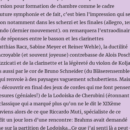
version pour formation de chambre comme le cadre
uture symphonie et de fait, c’est bien l’impression qui s
ion notamment dans les scherzi et les finales (allegro, 1e
do (dernier mouvement). on remarquera l’extraodinair
 de réponses entre le basson et les clarinettes
thias Racz, Sabine Meyer et Reiner Wehle), la ductilité
incroyable (et souvent joyeuse) contrebasse de Alois Posc
izzicati et de la clarinette et la légèreté du violon de Kolj
 aussi par le cor de Bruno Schneider (du Bläserensemble
qui renvoie à des paysages vaguement schubertiens. Mai
de découvrir en final des jeux de cordes qui me font penser
sures (géniales!) de la Lodoiska de Cherubini (étonnant
classique qui a marqué plus qu’on ne le dit le XIXème
uviens alors de ce que Riccardo Muti, spécialiste de ce
 dit un jour lors d’une rencontre: Brahms avait demandé
e sur la partition de Lodoiska…Ce que j’ai senti là a peut