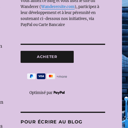
Vous aimez ce Blog et vous lisez le site du
t
Wanderer (
Wanderersite.com
), participez à
leur développement et à leur pérennité en
soutenant ci-dessous nos initiatives, via
PayPal ou Carte Bancaire
n
Optimisé par
un
POUR ÉCRIRE AU BLOG
as