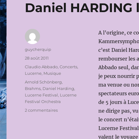
Daniel HARDING l
A l’origine, ce c
Kammersymphonie
Auteur
guycherquip
c’est Daniel Har
Publié
28 août 2011
rembourser les 
le
Catégories
Claudio Abbado
,
Concerts
,
Abbado seul, da
Lucerne
,
Musique
je peux nourrir 
Étiquettes
Arnold Schönberg
,
ma venue ou non
Brahms
,
Daniel Harding
,
spectateurs euro
Lucerne Festival
,
Lucerne
Festival Orchestra
de 5 jours à Luc
sur
2 commentaires
ne dirige pas, vu
LUCERNE
le concert n’éta
FESTIVAL
Lucerne Festival
2011:
ENSEMBLE
valent le voyage 