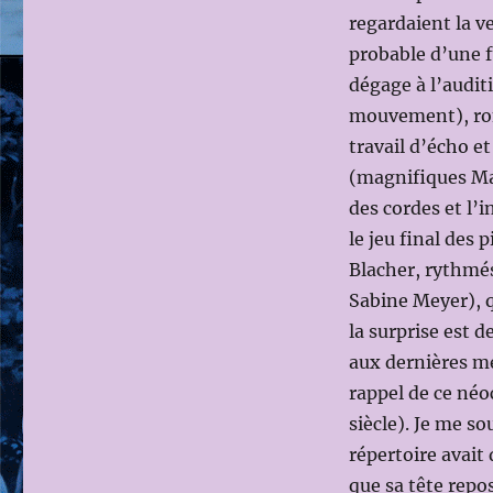
regardaient la 
probable d’une f
dégage à l’audit
mouvement), ron
travail d’écho et
(magnifiques Mat
des cordes et l’
le jeu final des p
Blacher, rythmés
Sabine Meyer), 
la surprise est 
aux dernières me
rappel de ce néo
siècle). Je me so
répertoire avait
que sa tête repos