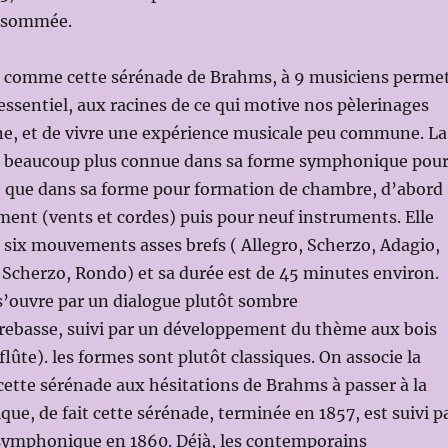
onsommée.
t comme cette sérénade de Brahms, à 9 musiciens perme
’essentiel, aux racines de ce qui motive nos pèlerinages
ne, et de vivre une expérience musicale peu commune. La
t beaucoup plus connue dans sa forme symphonique pou
, que dans sa forme pour formation de chambre, d’abord
ment (vents et cordes) puis pour neuf instruments. Elle
six mouvements asses brefs ( Allegro, Scherzo, Adagio,
 Scherzo, Rondo) et sa durée est de 45 minutes environ.
l s’ouvre par un dialogue plutôt sombre
trebasse, suivi par un développement du thème aux bois
 flûte). les formes sont plutôt classiques. On associe la
ette sérénade aux hésitations de Brahms à passer à la
e, de fait cette sérénade, terminée en 1857, est suivi p
symphonique en 1860. Déjà, les contemporains