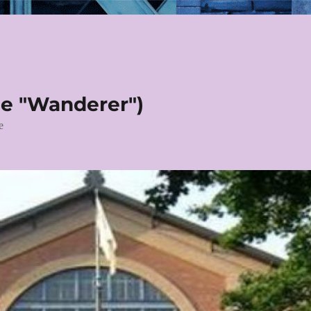
le "Wanderer")
e