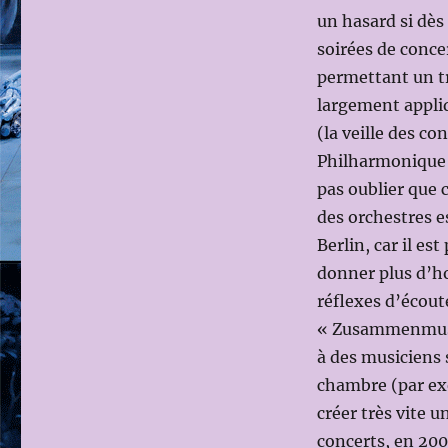
un hasard si dès
soirées de conc
permettant un tr
largement appli
(la veille des co
Philharmonique d
pas oublier que 
des orchestres e
Berlin, car il e
donner plus d’ho
réflexes d’écoute
« Zusammenmusiz
à des musiciens 
chambre (par ex
créer très vite u
concerts, en 200