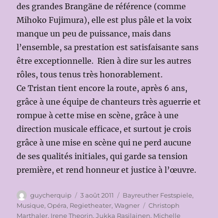
des grandes Brangäne de référence (comme
Mihoko Fujimura), elle est plus pâle et la voix
manque un peu de puissance, mais dans
l’ensemble, sa prestation est satisfaisante sans
être exceptionnelle. Rien à dire sur les autres
rôles, tous tenus très honorablement.
Ce Tristan tient encore la route, après 6 ans,
grâce à une équipe de chanteurs très aguerrie et
rompue à cette mise en scène, grâce à une
direction musicale efficace, et surtout je crois
grâce à une mise en scène qui ne perd aucune
de ses qualités initiales, qui garde sa tension
première, et rend honneur et justice à l’œuvre.
Auteur
Publié
Catégories
guycherquip
3 août 2011
Bayreuther Festspiele
,
le
Étiquettes
Musique
,
Opéra
,
Regietheater
,
Wagner
Christoph
Marthaler
,
Irene Theorin
,
Jukka Rasilainen
,
Michelle