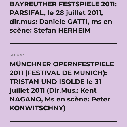
de
BAYREUTHER FESTSPIELE 2011:
Publication
précédente :
PARSIFAL, le 28 juillet 2011,
l’article
dir.mus: Daniele GATTI, ms en
scène: Stefan HERHEIM
SUIVANT
MÜNCHNER OPERNFESTPIELE
Publication
suivante :
2011 (FESTIVAL DE MUNICH):
TRISTAN UND ISOLDE le 31
juillet 2011 (Dir.Mus.: Kent
NAGANO, Ms en scène: Peter
KONWITSCHNY)