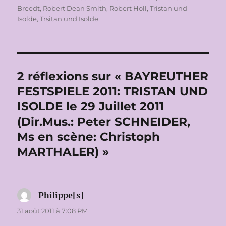
Breedt
,
Robert Dean Smith
,
Robert Holl
,
Tristan und
Isolde
,
Trsitan und Isolde
2 réflexions sur « BAYREUTHER
FESTSPIELE 2011: TRISTAN UND
ISOLDE le 29 Juillet 2011
(Dir.Mus.: Peter SCHNEIDER,
Ms en scène: Christoph
MARTHALER) »
Philippe[s]
dit :
31 août 2011 à 7:08 PM