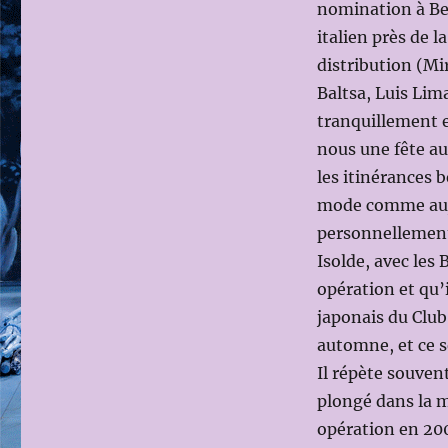
nomination à Ber
italien près de 
distribution (Mi
Baltsa, Luis Lim
tranquillement e
nous une fête a
les itinérances b
mode comme aujou
personnellement 
Isolde, avec les 
opération et qu’
japonais du Club.
automne, et ce s
Il répète souvent
plongé dans la m
opération en 200