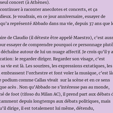
seul concert (à Athènes).
i continuer à raconter anecdotes et concerts, et ça
dieux. Je voudrais, en ce jour anniversaire, essayer de
qu’a représenté Abbado dans ma vie, depuis 37 ans que l
ire de Claudio (il déteste être appelé Maestro), c’est auss
pour essayer de comprendre pourquoi ce personnage plut
 déchaîne autour de lui un nuage affectif. Je crois qu’il y 
ation: le regarder diriger. Regarder son visage, c’est
 vie est là. Les sourires, les expressions extatiques, les
 embrassent l’orchestre et font voler la musique, c’est là
r le podium comme Callas vivait sur la scène et en ce sens
que acès . Non qu’Abbado ne s’intéresse pas au monde,
né de foot (tifoso du Milan AC), il prend part aux débats 
tamment depuis longtemps aux débats politiques, mais
 qu’il dirige, il est totalement lui même, détendu,