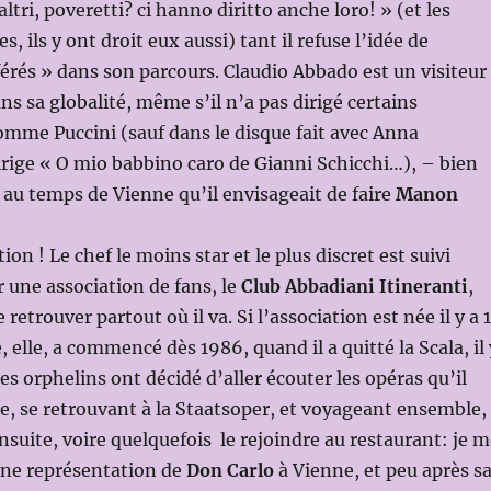
altri, poveretti? ci hanno diritto anche loro! » (et les
s, ils y ont droit eux aussi) tant il refuse l’idée de
érés » dans son parcours. Claudio Abbado est un visiteur
ns sa globalité, même s’il n’a pas dirigé certains
mme Puccini (sauf dans le disque fait avec Anna
irige « O mio babbino caro de Gianni Schicchi…), – bien
t au temps de Vienne qu’il envisageait de faire
Manon
ion ! Le chef le moins star et le plus discret est suivi
r une association de fans, le
Club Abbadiani Itineranti
,
 retrouver partout où il va. Si l’association est née il y a 
e, elle, a commencé dès 1986, quand il a quitté la Scala, il 
les orphelins ont décidé d’aller écouter les opéras qu’il
ne, se retrouvant à la Staatsoper, et voyageant ensemble,
ensuite, voire quelquefois le rejoindre au restaurant: je 
une représentation de
Don Carlo
à Vienne, et peu après s