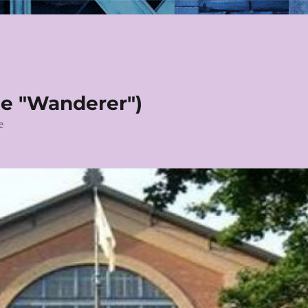
le "Wanderer")
e