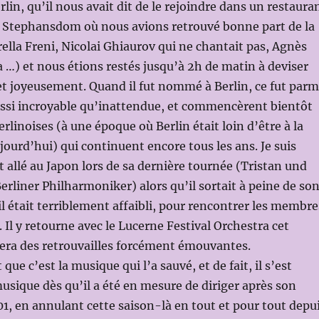
lin, qu’il nous avait dit de le rejoindre dans un restaura
la Stephansdom où nous avions retrouvé bonne part de la
rella Freni, Nicolai Ghiaurov qui ne chantait pas, Agnès
a …) et nous étions restés jusqu’à 2h de matin à deviser
t joyeusement. Quand il fut nommé à Berlin, ce fut parm
ussi incroyable qu’inattendue, et commencèrent bientôt
erlinoises (à une époque où Berlin était loin d’être à la
rd’hui) qui continuent encore tous les ans. Je suis
allé au Japon lors de sa dernière tournée (Tristan und
Berliner Philharmoniker) alors qu’il sortait à peine de so
il était terriblement affaibli, pour rencontrer les membre
 Il y retourne avec le Lucerne Festival Orchestra cet
era des retrouvailles forcément émouvantes.
 que c’est la musique qui l’a sauvé, et de fait, il s’est
usique dès qu’il a été en mesure de diriger après son
1, en annulant cette saison-là en tout et pour tout depu