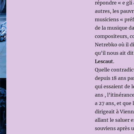
répondre « e gli 
autres, les pauvre
musiciens « préf
de la musique da
compositeurs, co
Netrebko où il d
qu’il nous ait di
Lescaut
.
Quelle contradict
depuis 18 ans pa
qui essaient de le
ans , l’itinéranc
a 27 ans, et que 
dirigeait à Vien
allant le saluer 
souviens après 