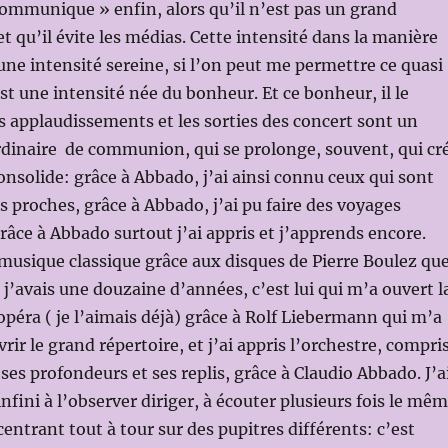
 communique » enfin, alors qu’il n’est pas un grand
qu’il évite les médias. Cette intensité dans la manière
 une intensité sereine, si l’on peut me permettre ce quasi
st une intensité née du bonheur. Et ce bonheur, il le
 applaudissements et les sorties des concert sont un
inaire de communion, qui se prolonge, souvent, qui cr
consolide: grâce à Abbado, j’ai ainsi connu ceux qui sont
 proches, grâce à Abbado, j’ai pu faire des voyages
râce à Abbado surtout j’ai appris et j’apprends encore.
a musique classique grâce aux disques de Pierre Boulez qu
 j’avais une douzaine d’années, c’est lui qui m’a ouvert l
’opéra ( je l’aimais déjà) grâce à Rolf Liebermann qui m’a
ir le grand répertoire, et j’ai appris l’orchestre, compri
ses profondeurs et ses replis, grâce à Claudio Abbado. J’a
nfini à l’observer diriger, à écouter plusieurs fois le mê
entrant tout à tour sur des pupitres différents: c’est