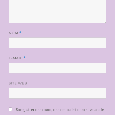
NOM
*
E-MAIL
*
SITE WEB
Enregistrer mon nom, mon e-mail et mon site dans le