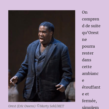
On
compren
d de suite
qu’Orest
ne
pourra
rester
dans
cette
ambianc
e
étouffant
e et
fermée,
Orest (Eric Owens) ©Marty Sohl/MET
simplem