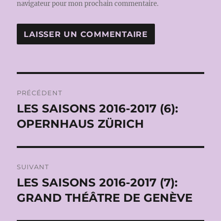
navigateur pour mon prochain commentaire.
Navigation
PRÉCÉDENT
de
LES SAISONS 2016-2017 (6):
Publication
précédente :
OPERNHAUS ZÜRICH
l’article
SUIVANT
LES SAISONS 2016-2017 (7):
Publication
suivante :
GRAND THÉÂTRE DE GENÈVE