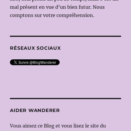
DIEGO
mal présent en vue d’un bien futur. Nous
FLOREZ,
comptons sur votre compréhension.
JOYCE
DI
DONATO
DANIELA
BARCELL
le
RÉSEAUX SOCIAUX
18
JUIN
2010
AIDER WANDERER
Vous aimez ce Blog et vous lisez le site du