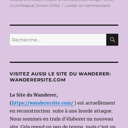
sur
Lluis Pasqual
,
Simon Orfila
Laisser un commentaire
OPÉRA
NATIONA
DE
PARIS
2009-
RE
Recherche
2010:
pour :
LA
DONNA
DEL
LAGO
(LA
VISITEZ AUSSI LE SITE DU WANDERER:
DAME
WANDERERSITE.COM
DU
LAC)
Le Site du Wanderer,
DE
G.ROSSIN
(
https://wanderersite.com/
) est actuellement
à
en reconstruction suite à une lourde attaque.
l’OPERA
Nous sommes en train d’élaborer un nouveau
GARNIER
(JUAN
site, Cela prend un peu de temps, mais c’est un