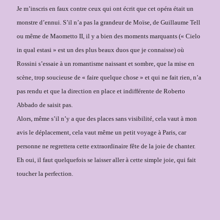
Je m’inscris en faux contre ceux qui ont écrit que cet opéra était un
monstre d’ennui. S’il n’a pas la grandeur de Moïse, de Guillaume Tell
ou même de Maometto II, il y a bien des moments marquants (« Cielo
in qual estasi » est un des plus beaux duos que je connaisse) où
Rossini s’essaie à un romantisme naissant et sombre, que la mise en
scène, trop soucieuse de « faire quelque chose » et qui ne fait rien, n’a
pas rendu et que la direction en place et indifférente de Roberto
Abbado de saisit pas.
Alors, même s’il n’y a que des places sans visibilité, cela vaut à mon
avis le déplacement, cela vaut même un petit voyage à Paris, car
personne ne regrettera cette extraordinaire fête de la joie de chanter.
Eh oui, il faut quelquefois se laisser aller à cette simple joie, qui fait
toucher la perfection.