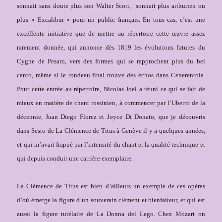
sonnait sans doute plus son Walter Scott, sonnait plus arthurien ou
plus « Excalibur » pour un public français. En tous cas, c’est une
excellente initiative que de mettre au répertoire cette œuvre assez
rarement donnée, qui annonce dès 1819 les évolutions futures du
Cygne de Pesaro, vers des formes qui se rapprochent plus du bel
canto, même si le rondeau final trouve des échos dans Cenerentola.
Pour cette entrée au répertoire, Nicolas Joel a réuni ce qui se fait de
mieux en matière de chant rossinien, à commencer par l’Uberto de la
décennie, Juan Diego Florez et Joyce Di Donato, que je découvris
dans Sesto de La Clémence de Titus à Genève il y a quelques années,
et qui m’avait frappé par l’intensité du chant et la qualité technique et
qui depuis conduit une carrière exemplaire.
La Clémence de Titus est bien d’ailleurs un exemple de ces opéras
d’où émerge la figure d’un souverain clément et bienfaiteur, et qui est
aussi la figure tutélaire de La Donna del Lago. Chez Mozart on