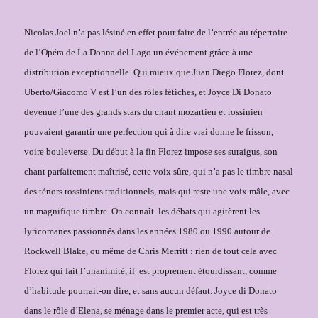
Nicolas Joel n’a pas lésiné en effet pour faire de l’entrée au répertoire
de l’Opéra de La Donna del Lago un événement grâce à une
distribution exceptionnelle. Qui mieux que Juan Diego Florez, dont
Uberto/Giacomo V est l’un des rôles fétiches, et Joyce Di Donato
devenue l’une des grands stars du chant mozartien et rossinien
pouvaient garantir une perfection qui à dire vrai donne le frisson,
voire bouleverse. Du début à la fin Florez impose ses suraigus, son
chant parfaitement maîtrisé, cette voix sûre, qui n’a pas le timbre nasal
des ténors rossiniens traditionnels, mais qui reste une voix mâle, avec
un magnifique timbre .On connaît
les débats qui agitèrent les
lyricomanes passionnés dans les années 1980 ou 1990 autour de
Rockwell Blake, ou même de Chris Merritt : rien de tout cela avec
Florez qui fait l’unanimité, il
est proprement étourdissant, comme
d’habitude pourrait-on dire, et sans aucun défaut. Joyce di Donato
dans le rôle d’Elena, se ménage dans le premier acte, qui est très