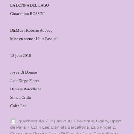
LA DONNA DEL LAGO
Gioacchino ROSSINI
Dir.Mus : Roberto Abbado
Mise en scène : Lluis Pasqual
18 juin 2010
Joyce Di Donato
Juan Diego Florez
Daniela Barcellona
Simon Orfila
Colin Lee
Auteur
Publié
Catégories
guycherquip
19 juin 2010
Musique
,
Opéra
,
Opéra
le
Étiquettes
de Paris
Colin Lee
,
Daniela Barcellona
,
Ezio Frigerio
,
Gioacchino Rossini
,
Joyce Di Donato
,
Juan Diego Florez
,