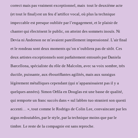
correct mais pas vraiment exceptionnel, mais
tout le deuxième acte
(et tout le final) est un feu d’artifice vocal, où plus la technique
impeccable est presque oubliée par l’engagement, et le plaisir de
chanter qui électrisent le public, on atteint des sommets inouïs. Ni
Devia ni Anderson ne m’avaient pareillement impressionné. L’air final
et le rondeau sont deux moments qu’on n’oubliera pas de sitôt. Ces
deux artistes exceptionnels sont parfaitement entourés par Daniela
Barcellona, spécialiste du rôle de Malcolm, avec sa voix sombre, très
ductile, puissante, aux ébouriffantes agilités, mais aux suraigus
légèrement métalliques cependant (qui n’apparaissaient pas il y a
quelques années). Simon Orfila en Douglas est une basse de qualité,
qui remporte un franc succès dans « sul labbro tuo stranieri son questi
accenti… », tout comme le Rodrigo de Colin Lee, convaincant par les
aigus redoutables, par le style, par la technique moins que par le
timbre. Le reste de la compagnie est sans reproche.