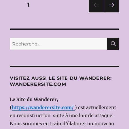
PACE)
Pagination
PAGE
1
A
MESSINA
PAG
des
E
SUIV
publications
ANT
E
RE
Recherche
pour :
VISITEZ AUSSI LE SITE DU WANDERER:
WANDERERSITE.COM
Le Site du Wanderer,
(
https://wanderersite.com/
) est actuellement
en reconstruction suite à une lourde attaque.
Nous sommes en train d’élaborer un nouveau