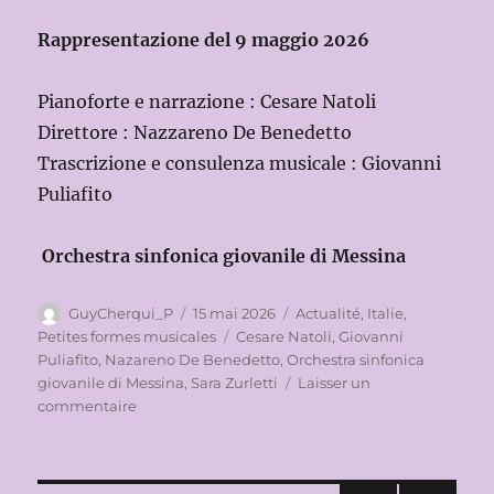
Rappresentazione del 9 maggio 2026
Pianoforte e narrazione : Cesare Natoli
Direttore : Nazzareno De Benedetto
Trascrizione e consulenza musicale : Giovanni
Puliafito
Orchestra sinfonica giovanile di Messina
Auteur
Publié
Catégories
GuyCherqui_P
15 mai 2026
Actualité
,
Italie
,
le
Étiquettes
Petites formes musicales
Cesare Natoli
,
Giovanni
Puliafito
,
Nazareno De Benedetto
,
Orchestra sinfonica
giovanile di Messina
,
Sara Zurletti
Laisser un
sur
commentaire
POLEMOS,
GUERRA
(E