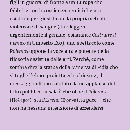
figli in guerra; di fronte a un’Europa che
fabbrica con incoscienza nemici che non
esistono per giustificare la propria sete di
violenza e di sangue (da rileggere
urgentemente il geniale, esilarante
Costruire il
nemico
di Umberto Eco), uno spettacolo come
Pólemos
oppone la voce alta e potente della
filosofia assistita dalle arti. Perché, come
sembra dire la statua della Minerva di Fidia che
si toglie l’elmo, proiettata in chiusura, il
messaggio ultimo salutato da un applauso del
folto pubblico in sala è che oltre il
Pólemos
(Πόλεμος)
sta l’
Eirène
(Εἰρήνη), la pace – che
non ha nessuna intenzione di arrendersi.