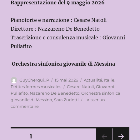
Rappresentazione del 9 maggio 2026
Pianoforte e narrazione : Cesare Natoli
Direttore : Nazzareno De Benedetto
Trascrizione e consulenza musicale : Giovanni
Puliafito
Orchestra sinfonica giovanile di Messina
Auteur
Publié
Catégories
GuyCherqui_P
15 mai 2026
Actualité
,
Italie
,
le
Étiquettes
Petites formes musicales
Cesare Natoli
,
Giovanni
Puliafito
,
Nazareno De Benedetto
,
Orchestra sinfonica
giovanile di Messina
,
Sara Zurletti
Laisser un
sur
commentaire
POLEMOS,
GUERRA
(E
PACE)
Pagination
PAGE
1
A