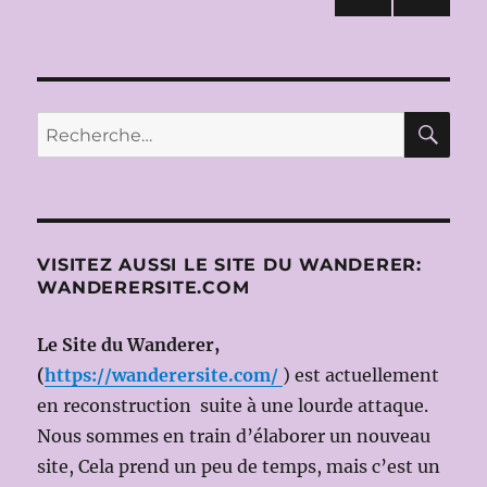
MESSINA
PAG
des
E
SUIV
publications
ANT
E
RE
Recherche
pour :
VISITEZ AUSSI LE SITE DU WANDERER:
WANDERERSITE.COM
Le Site du Wanderer,
(
https://wanderersite.com/
) est actuellement
en reconstruction suite à une lourde attaque.
Nous sommes en train d’élaborer un nouveau
site, Cela prend un peu de temps, mais c’est un