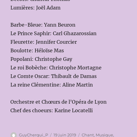
Lumières: Joël Adam
Barbe-Bleue: Yann Beuron
Le Prince Saphir: Carl Ghazarossian
Fleurette: Jennifer Courcier
Boulotte: Héloïse Mas
Popolani: Christophe Gay
Le roi Bobèche: Christophe Mortagne
Le Comte Oscar: Thibault de Damas
La reine Clémentine: Aline Martin
Orchestre et Chœurs de l’Opéra de Lyon
Chef des choeurs: Karine Locatelli
Auteur
Publié
Catégories
GuyCherqui_P
19 juin 2019
Chant
,
Musique
,