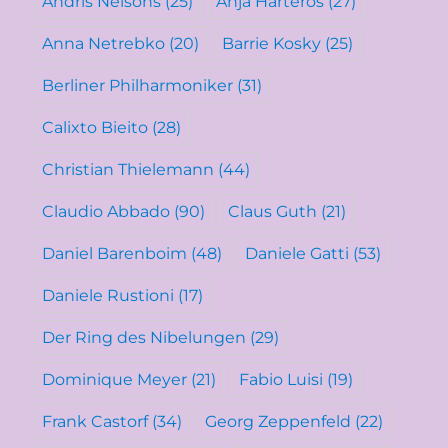
Andris Nelsons
(25)
Anja Harteros
(27)
Anna Netrebko
(20)
Barrie Kosky
(25)
Berliner Philharmoniker
(31)
Calixto Bieito
(28)
Christian Thielemann
(44)
Claudio Abbado
(90)
Claus Guth
(21)
Daniel Barenboim
(48)
Daniele Gatti
(53)
Daniele Rustioni
(17)
Der Ring des Nibelungen
(29)
Dominique Meyer
(21)
Fabio Luisi
(19)
Frank Castorf
(34)
Georg Zeppenfeld
(22)