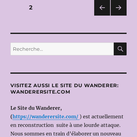
VILLE
Pagination
PAGE
2
:
LA
PAG
PAG
des
RÉSISTIBLE
E
E
ASCENSION
PRÉ
SUIV
publications
CÉD
ANT
d’ARTURO
ENT
E
UI,
RE
Recherche
E
de
pour :
BERTOLT
BRECHT
par
le
BERLINER
VISITEZ AUSSI LE SITE DU WANDERER:
ENSEMBLE
WANDERERSITE.COM
le
25
septembre
Le Site du Wanderer,
2012
(
https://wanderersite.com/
) est actuellement
(ms
en reconstruction suite à une lourde attaque.
en
sc
Nous sommes en train d’élaborer un nouveau