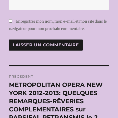
Enregistrer mon nom, mon e-mail et mon site dans le
navigateur pour mon prochain commentaire.
Navigation
PRÉCÉDENT
de
METROPOLITAN OPERA NEW
Publication
précédente :
YORK 2012-2013: QUELQUES
l’article
REMARQUES-RÊVERIES
COMPLEMENTAIRES sur
PARSIFAL RETRANSMIS le 2