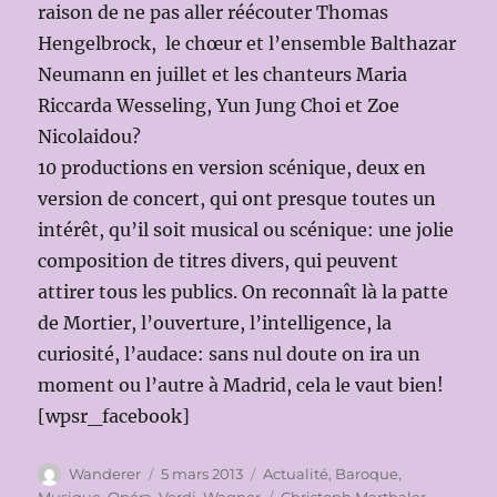
raison de ne pas aller réécouter Thomas
Hengelbrock, le chœur et l’ensemble Balthazar
Neumann en juillet et les chanteurs Maria
Riccarda Wesseling, Yun Jung Choi et Zoe
Nicolaidou?
10 productions en version scénique, deux en
version de concert, qui ont presque toutes un
intérêt, qu’il soit musical ou scénique: une jolie
composition de titres divers, qui peuvent
attirer tous les publics. On reconnaît là la patte
de Mortier, l’ouverture, l’intelligence, la
curiosité, l’audace: sans nul doute on ira un
moment ou l’autre à Madrid, cela le vaut bien!
[wpsr_facebook]
Auteur
Publié
Catégories
Wanderer
5 mars 2013
Actualité
,
Baroque
,
le
Étiquettes
Musique
,
Opéra
,
Verdi
,
Wagner
Christoph Marthaler
,