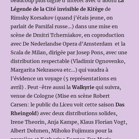
beaucoup plus digne d’intérêt avec d’abord
La
Légende de la Cité invisible de Kitège
de
Rimsky Korsakov (quand j’étais jeune, on
parlait de Parsifal russe…) dans une mise en
scène de Dmitri Tcherniakov, en coproduction
avec De Nederlandse Opera d’Amsterdam et la
Scala de Milan, dirigée par Josep Pons, avec une
distribution respectable (Vladimir Ognovenko,
Margarita Nekrasova etc…) qui vaudra à
l’évidence un voyage (5 représentations en
avril) . Peut-être aussi la
Walkyrie
qui suivra,
venue de Cologne (Mise en scène Robert
Carsen: le public du Liceu voit cette saison
Das
Rheingold
) avec deux distributions solides,
Irene Theorin, Anja Kampe, Klaus Florian Vogt,
Albert Dohmen, Mihoko Fujimura pour la