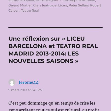
Gérard Mortier
,
Gran Teatro del Liceu
,
Peter Sellars
,
Robert
Carsen
,
Teatro Real
Une réflexion sur « LICEU
BARCELONA et TEATRO REAL
MADRID 2013-2014: LES
NOUVELLES SAISONS »
Jerome44
dit :
9 mars 2013 à 9:41 PM
C’est peu dommage qu’en temps de crise les
gens arrêtent tout ce qui est culturel, au profit