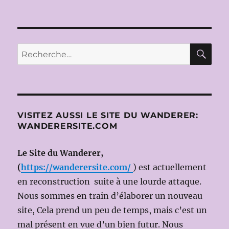
RE
Recherche
pour :
VISITEZ AUSSI LE SITE DU WANDERER:
WANDERERSITE.COM
Le Site du Wanderer,
(
https://wanderersite.com/
) est actuellement
en reconstruction suite à une lourde attaque.
Nous sommes en train d’élaborer un nouveau
site, Cela prend un peu de temps, mais c’est un
mal présent en vue d’un bien futur. Nous