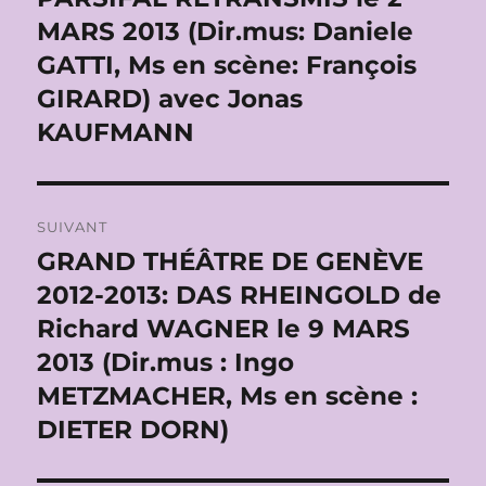
MARS 2013 (Dir.mus: Daniele
GATTI, Ms en scène: François
GIRARD) avec Jonas
KAUFMANN
SUIVANT
GRAND THÉÂTRE DE GENÈVE
Publication
suivante :
2012-2013: DAS RHEINGOLD de
Richard WAGNER le 9 MARS
2013 (Dir.mus : Ingo
METZMACHER, Ms en scène :
DIETER DORN)