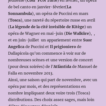
jeunesse (
Cosi’ FUN Tutte
) en février, un opéra
de bel canto en janvier-février(
La
Sonnambula
), un opéra de Puccini en mars
(
Tosca
), une rareté du répertoire russe en avril
(
La légende de la cité invisible de Kitège
) un
opéra de Wagner en mai-juin (
Die Walküre
), ,
et en juin-juillet un appariement entre
Suor
Angelica
de Puccini et
Il prigioniero
de
Dallapicola qu’on commence à voir sur de
nombreuses scènes et une version de concert
(pour deux soirées) de l’
Atlàntida
de Manuel de
Falla en novembre 2013.
Ainsi, une saison qui part de novembre, avec un
opéra par mois, et des représentations en
nombre impliquant deux voire trois (Tosca)
distributions. Des choix assez sages, mais loin