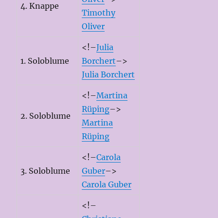
4. Knappe
Timothy
Oliver
<!–
Julia
1. Soloblume
Borchert
–>
Julia Borchert
<!–
Martina
Rüping
–>
2. Soloblume
Martina
Rüping
<!–
Carola
3. Soloblume
Guber
–>
Carola Guber
<!–