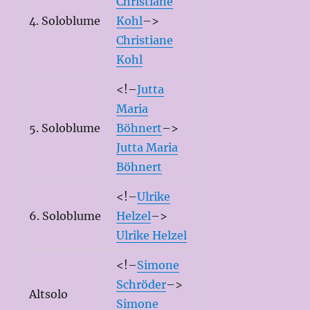
Christiane
4. Soloblume
Kohl
–>
Christiane
Kohl
<!–
Jutta
Maria
5. Soloblume
Böhnert
–>
Jutta Maria
Böhnert
<!–
Ulrike
6. Soloblume
Helzel
–>
Ulrike Helzel
<!–
Simone
Schröder
–>
Altsolo
Simone