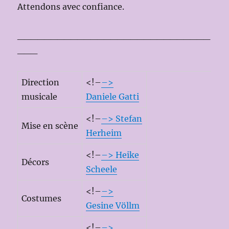
Attendons avec confiance.
_____________________________
___
Direction
<!–
–>
musicale
Daniele Gatti
<!–
–>
Stefan
Mise en scène
Herheim
<!–
–>
Heike
Décors
Scheele
<!–
–>
Costumes
Gesine Völlm
<!–
–>