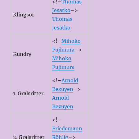
<!–
Thomas
Jesatko
–>
Klingsor
Thomas
Jesatko
<!–
Mihoko
Fujimura
–>
Kundry
Mihoko
Fujimura
<!–
Arnold
Bezuyen
–>
1. Gralsritter
Arnold
Bezuyen
<!–
Friedemann
2. Gralsritter
Röhlig
–>