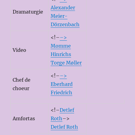
Alexander
Dramaturgie
Meier-
Dörzenbach
<!–
–>
Momme
Video
Hinrichs
Torge Møller
<!–
–>
Chef de
Eberhard
choeur
Friedrich
<!–
Detlef
Amfortas
Roth
–>
Detlef Roth