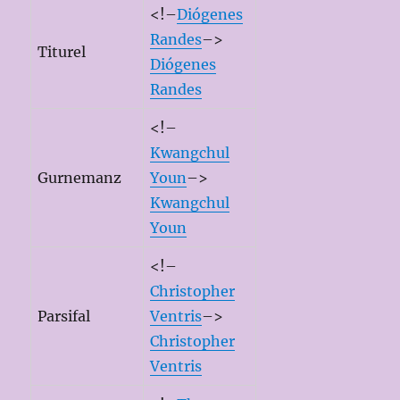
<!–
Diógenes
Randes
–>
Titurel
Diógenes
Randes
<!–
Kwangchul
Gurnemanz
Youn
–>
Kwangchul
Youn
<!–
Christopher
Parsifal
Ventris
–>
Christopher
Ventris