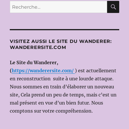
E
de
RE
Recherche
Amilcare
pour :
PONCHIELLI
le
31
MAI
2013
VISITEZ AUSSI LE SITE DU WANDERER:
(Dir.mus
WANDERERSITE.COM
:
Daniel
OREN
Le Site du Wanderer,
;
(
https://wanderersite.com/
) est actuellement
ms
en reconstruction suite à une lourde attaque.
en
scène
Nous sommes en train d’élaborer un nouveau
Pier
site, Cela prend un peu de temps, mais c’est un
Luigi
mal présent en vue d’un bien futur. Nous
PIZZI)
comptons sur votre compréhension.