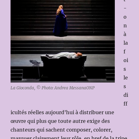
-
o
n
à
la
f
oi
s
le
s
La Gioconda, © Photo: Andrea MessanaONP
di
ff
icultés réelles aujourd’hui à distribuer une
œuvre qui plus que toute autre exige des
chanteurs qui sachent composer, colorer,
marquer clairement leur rôle, en bref de la tripe