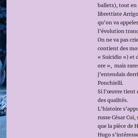
ballets), tout e
librettiste Arrig
qu’on va appeler 
l’évolution tranq
On ne va pas cri
contient des mom
« Suicidio ») et
ore », mais rare
j’entendais derr
Ponchielli.
Si l’œuvre tient
des qualités.
L’histoire s’ap
russe César Cui,
que la pièce de 
Hugo s’intéresse