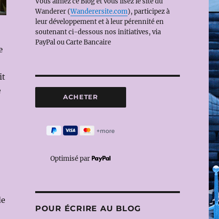
Vous aimez ce Blog et vous lisez le site du
Wanderer (
Wanderersite.com
), participez à
leur développement et à leur pérennité en
soutenant ci-dessous nos initiatives, via
PayPal ou Carte Bancaire
e
it
e
Optimisé par
de
POUR ÉCRIRE AU BLOG