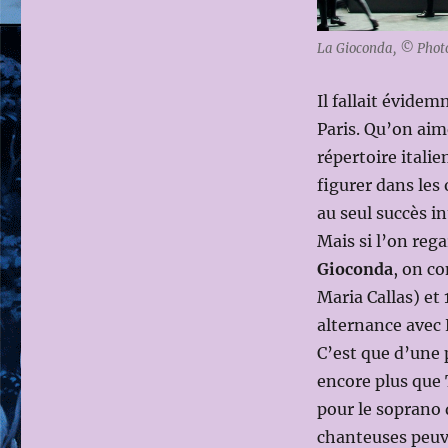
PARIS
2012-
La Gioconda, © Photo
2013
:
Il fallait évide
LA
GIOCONDA
Paris. Qu’on ai
de
répertoire italie
Amilcare
figurer dans les 
PONCHIELLI
le
au seul succès in
31
Mais si l’on rega
MAI
Gioconda
, on c
2013
(Dir.mus
Maria Callas) et
:
alternance avec 
Daniel
C’est que d’une 
OREN
;
encore plus que 
ms
pour le soprano
en
chanteuses peuve
scène