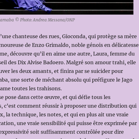
 Barnaba © Photo: Andrea Messana/ONP
 d’une chanteuse des rues, Gioconda, qui protège sa mère
amoureuse de Enzo Grimaldo, noble génois en délicatesse
ime, découvre qu’il en aime une autre, Laura, femme du
l des Dix Alvise Badoero. Malgré son amour trahi, elle
uver les deux amants, et finira par se suicider pour
ba, une sorte de méchant absolu qui préfigure le Jago
rame toutes les trahisons.
se pose dans cette œuvre, et qui défie tous les
 c’est comment réussir à proposer une distribution qui
oix, la technique, les notes, et qui en plus ait une vraie
ation, une vraie sensibilité qui puisse être exprimée par
expressivité soit suffisamment contrôlée pour dire