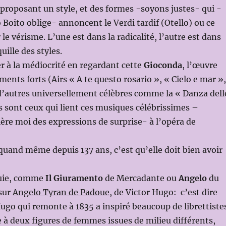
n proposant un style, et des formes -soyons justes- qui -
o Boito oblige- annoncent le Verdi tardif (Otello) ou ce
le vérisme. L’une est dans la radicalité, l’autre est dans
uille des styles.
er à la médiocrité en regardant cette
Gioconda
, l’œuvre
ents forts (Airs « A te questo rosario », « Cielo e mar »,
 d’autres universellement célèbres comme la « Danza dell
s sont ceux qui lient ces musiques célébrissimes –
ière moi des expressions de surprise- à l’opéra de
 quand même depuis 137 ans, c’est qu’elle doit bien avoir
puie, comme
Il Giuramento
de Mercadante ou
Angelo
du
 sur
Angelo Tyran de Padoue
, de Victor Hugo: c’est dire
Hugo qui remonte à 1835 a inspiré beaucoup de librettiste
 à deux figures de femmes issues de milieu différents,