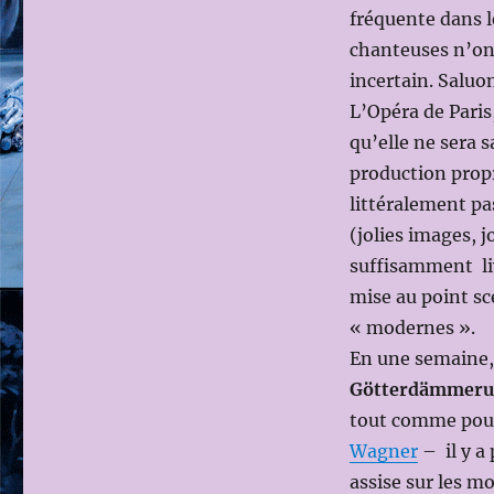
Pier
fréquente dans le
Luigi
chanteuses n’on
PIZZI)
incertain. Saluo
L’Opéra de Paris
qu’elle ne sera 
production propr
littéralement pa
(jolies images, 
suffisamment li
mise au point s
« modernes ».
En une semaine,
Götterdämmer
tout comme pour
Wagner
– il y a 
assise sur les m