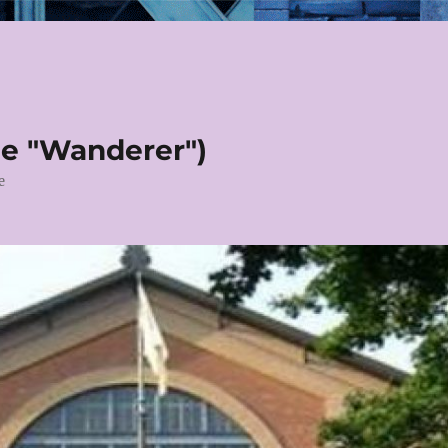
le "Wanderer")
e