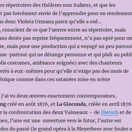
s répertoires des théâtres non italiens, et que les
t pas forcément envie de l’apprendre pour un rendemen
ns donc Violeta Urmana parce qu’elle a osé…
, conscient de ce que l’œuvre entre au répertoire, mais
sans doute pas reprise fréquemment, n’a pas opté pour u
e, mais pour une production qui a voyagé un peu partou
sse-partout qui ne dérange personne et qui plaît au publ
jolis costumes, ambiance soignée) avec des chanteurs
vrés à eux-mêmes pour qu’elle n’exige pas des mois de
cénique comme dans ces satanées mise en scène
 j’ai vu deux œuvres exactement contemporaines,
ung
créé en août 1876, et
La Gioconda
, créée en avril 1876
 la confrontation des deux Vaisseaux – de
Dietsch
et de
peu, l’une est une ouverture vers le futur, l’autre est
odes du passé (le grand opéra à la Meyerbeer avec foules 