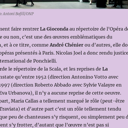
: Antoni Bofill/ONP
mment faire rentrer
La Gioconda
au répertoire de l’Opéra d
me ou non, c’est une des œuvres emblématiques du
n, et à ce titre, comme
André Chénier
ou d’autres, elle do
opéras présentés à Paris. Nicolas Joel a donc rendu justic
ternational de Ponchielli.
rde le répertoire de la Scala, et les reprises de
La
onstate qu’entre 1952 (direction Antonino Votto avec
 1997 (direction Roberto Abbado avec Sylvie Valayre en
Eva Urbanova), il n’y a aucune reprise de cette oeuvre.
part, Maria Callas a tellement marqué le rôle (peut-être
Traviata) et d’autre part c’est un rôle tellement tendu
 que peu de chanteuses s’y risquent, ou simplement peu 
nt s’y frotter, d’autant que l’œuvre n’est pas si