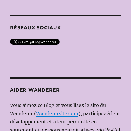
OREN,
Ms
en
scène
:
RÉSEAUX SOCIAUX
Gianfranco
DEL
MONACO)
AIDER WANDERER
Vous aimez ce Blog et vous lisez le site du
Wanderer (
Wanderersite.com
), participez à leur
développement et à leur pérennité en
soutenant ci-dessous nos initiatives, via PayPal