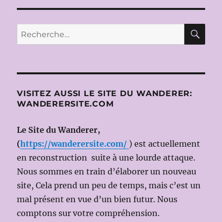
PARIS
2011-
2012:
RE
Recherche
CAVALLERIA
pour :
RUSTICANA
de
Pietro
MASCAGNI
et
VISITEZ AUSSI LE SITE DU WANDERER:
I
WANDERERSITE.COM
PAGLIACCI
de
Le Site du Wanderer,
Ruggero
LEONCAVALLO
(
https://wanderersite.com/
) est actuellement
le
en reconstruction suite à une lourde attaque.
13
Nous sommes en train d’élaborer un nouveau
avril
2012
site, Cela prend un peu de temps, mais c’est un
(Dir.mus
mal présent en vue d’un bien futur. Nous
:
comptons sur votre compréhension.
Daniel