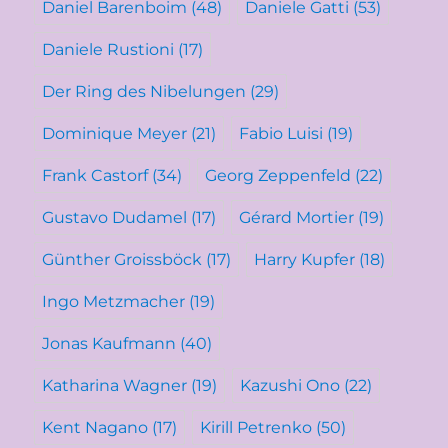
Daniel Barenboim
(48)
Daniele Gatti
(53)
Daniele Rustioni
(17)
Der Ring des Nibelungen
(29)
Dominique Meyer
(21)
Fabio Luisi
(19)
Frank Castorf
(34)
Georg Zeppenfeld
(22)
Gustavo Dudamel
(17)
Gérard Mortier
(19)
Günther Groissböck
(17)
Harry Kupfer
(18)
Ingo Metzmacher
(19)
Jonas Kaufmann
(40)
Katharina Wagner
(19)
Kazushi Ono
(22)
Kent Nagano
(17)
Kirill Petrenko
(50)