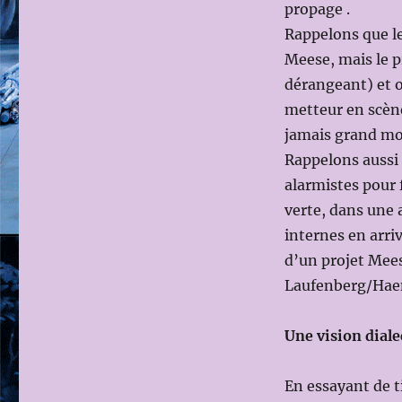
propage .
sc.
Uwe
Rappelons que le
Eric
Meese, mais le p
LAUFENBERG)
dérangeant) et o
metteur en scène
jamais grand m
Rappelons aussi 
alarmistes pour f
verte, dans une 
internes en arri
d’un projet Mees
Laufenberg/Hae
Une vision diale
En essayant de t