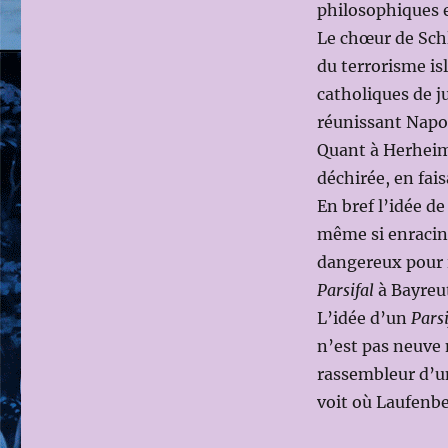
philosophiques e
Le chœur de Sch
du terrorisme is
catholiques de j
réunissant Napol
Quant à Herheim,
déchirée, en fai
En bref l’idée de
même si enracin
dangereux pour i
Parsifal
à Bayreut
L’idée d’un
Parsi
n’est pas neuve n
rassembleur d’un
voit où Laufenbe