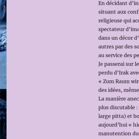
En décidant d’in
situant aux conf
religieuse qui a
spectateur d’ima
dans un décor d’
autres par des s
au service des p
Je passerai sur le
perdu d’Irak avec
« Zum Raum wird 
des idées, même 
La manière anecd
plus discutable :
large pitta) et b
aujourd’hui « hic
manutention du c