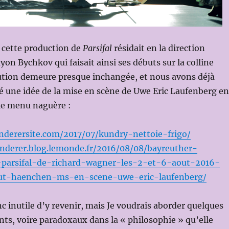
 cette production de
Parsifal
résidait en la direction
on Bychkov qui faisait ainsi ses débuts sur la colline
bution demeure presque inchangée, et nous avons déjà
 une idée de la mise en scène de Uwe Eric Laufenberg en
 le menu naguère :
nderersite.com/2017/07/kundry-nettoie-frigo/
nderer.blog.lemonde.fr/2016/08/08/bayreuther-
6-parsifal-de-richard-wagner-les-2-et-6-aout-2016-
ut-haenchen-ms-en-scene-uwe-eric-laufenberg/
nc inutile d’y revenir, mais Je voudrais aborder quelques
ts, voire paradoxaux dans la « philosophie » qu’elle