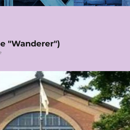
le "Wanderer")
e