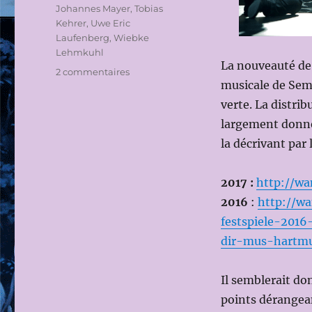
Johannes Mayer
,
Tobias
Kehrer
,
Uwe Eric
Laufenberg
,
Wiebke
Lehmkuhl
La nouveauté de
sur
2 commentaires
musicale de Semy
BAYREUTHER
FESTSPIELE
verte. La distri
2018:
largement donné
PARSIFAL,
la décrivant par
de
Richard
WAGNER
2017 :
http://wa
le
2016
:
http://wa
1er
AOÛT
festspiele-201
2018
dir-mus-hartm
(Dir.mus:
Semyon
BYCHKOV;
Il semblerait do
Ms
points dérangean
en