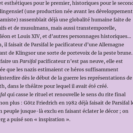
t esthétiques pour le premier, historiques pour le second
lingensief (une production née avant les développement
lamiste) rassemblait déjà une globalité humaine faite de
uifs et de musulmans, mais aussi transtemporelle,
éon et Louis XIV, et d’autres personnages historiques…
 il faisait de Parsifal le pacificateur d’une Allemagne
sant de Klingsor une sorte de portevoix de la peste brune.
 faire un
Parsifal
pacificateur n’est pas neuve, elle est
ée que les nazis estimaient ce héros suffisamment
nterdire dès le début de la guerre les représentations de
h, dans le théâtre pour lequel il avait été créé.
fal
qui casse le rituel et renouvelle le sens du rite final
on plus : Götz Friedrich en 1982 déjà faisait de Parsifal l
 peuple jusque-là exclu en faisant éclater le décor ; on
rg a puisé son « inspiration ».