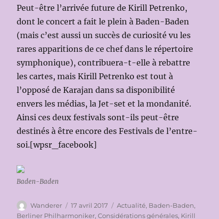
Peut-être l’arrivée future de Kirill Petrenko,
dont le concert a fait le plein à Baden-Baden
(mais c’est aussi un succès de curiosité vu les
rares apparitions de ce chef dans le répertoire
symphonique), contribuera-t-elle à rebattre
les cartes, mais Kirill Petrenko est tout à
l’opposé de Karajan dans sa disponibilité
envers les médias, la Jet-set et la mondanité.
Ainsi ces deux festivals sont-ils peut-être
destinés à être encore des Festivals de l’entre-
soi.[wpsr_facebook]
Baden-Baden
Auteur
Publié
Catégories
Wanderer
17 avril 2017
Actualité
,
Baden-Baden
,
le
Berliner Philharmoniker
,
Considérations générales
,
Kirill