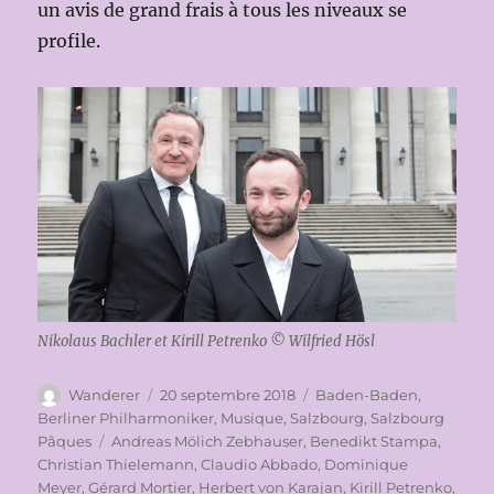
un avis de grand frais à tous les niveaux se
profile.
Nikolaus Bachler et Kirill Petrenko © Wilfried Hösl
Auteur
Publié
Catégories
Wanderer
20 septembre 2018
Baden-Baden
,
le
Berliner Philharmoniker
,
Musique
,
Salzbourg
,
Salzbourg
Étiquettes
Pâques
Andreas Mölich Zebhauser
,
Benedikt Stampa
,
Christian Thielemann
,
Claudio Abbado
,
Dominique
Meyer
,
Gérard Mortier
,
Herbert von Karajan
,
Kirill Petrenko
,