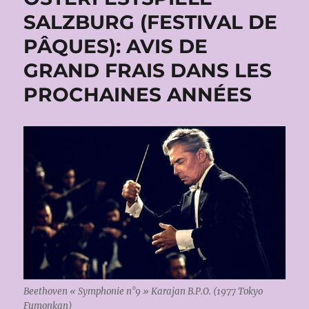
SALZBURG (FESTIVAL DE
PÂQUES): AVIS DE
GRAND FRAIS DANS LES
PROCHAINES ANNÉES
Beethoven « Symphonie n°9 » Karajan B.P.O. (1977 Tokyo
Fumonkan)