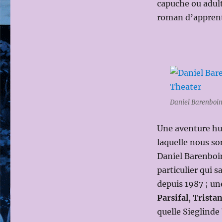
capuche ou adulte
roman d’apprent
Daniel Barenboim
Une aventure hu
laquelle nous s
Daniel Barenboim
particulier qui 
depuis 1987 ; un
Parsifal
,
Trista
quelle Sieglinde