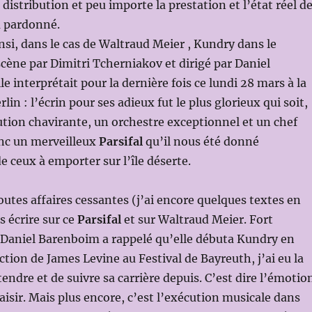
 distribution et peu importe la prestation et l’état réel d
ra pardonné.
insi, dans le cas de Waltraud Meier , Kundry dans le
cène par Dimitri Tcherniakov et dirigé par Daniel
e interprétait pour la dernière fois ce lundi 28 mars à la
lin : l’écrin pour ses adieux fut le plus glorieux qui soit,
ution chavirante, un orchestre exceptionnel et un chef
onc un merveilleux
Parsifal
qu’il nous été donné
e ceux à emporter sur l’île déserte.
outes affaires cessantes (j’ai encore quelques textes en
is écrire sur ce
Parsifal
et sur Waltraud Meier. Fort
aniel Barenboim a rappelé qu’elle débuta Kundry en
ction de James Levine au Festival de Bayreuth, j’ai eu la
endre et de suivre sa carrière depuis. C’est dire l’émotio
aisir. Mais plus encore, c’est l’exécution musicale dans