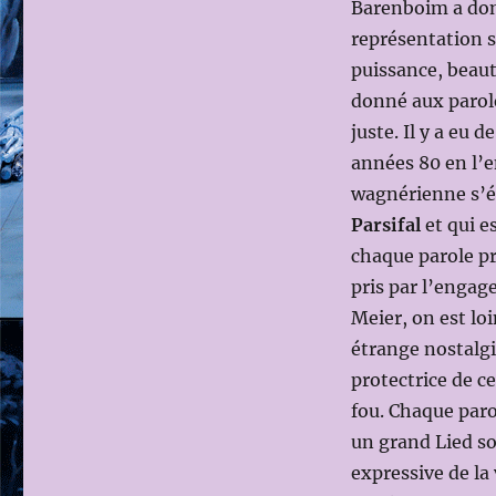
Barenboim a donn
représentation s
puissance, beauté
donné aux parole
juste. Il y a eu 
années 80 en l’e
wagnérienne s’éc
Parsifal
et qui e
chaque parole pr
pris par l’engag
Meier, on est loi
étrange nostalg
protectrice de c
fou. Chaque par
un grand Lied so
expressive de la