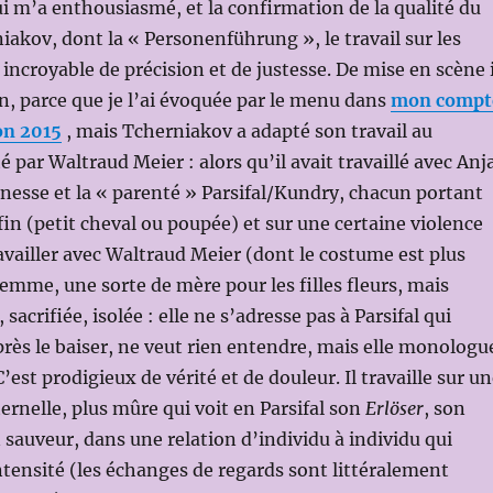
 m’a enthousiasmé, et la confirmation de la qualité du
niakov, dont la « Personenführung », le travail sur les
incroyable de précision et de justesse. De mise en scène i
n, parce que je l’ai évoquée par le menu dans
mon compt
on 2015
, mais Tcherniakov a adapté son travail au
 par Waltraud Meier : alors qu’il avait travaillé avec Anj
nesse et la « parenté » Parsifal/Kundry, chacun portant
fin (petit cheval ou poupée) et sur une certaine violence
ravailler avec Waltraud Meier (dont le costume est plus
femme, une sorte de mère pour les filles fleurs, mais
 sacrifiée, isolée : elle ne s’adresse pas à Parsifal qui
près le baiser, ne veut rien entendre, mais elle monologu
est prodigieux de vérité et de douleur. Il travaille sur u
rnelle, plus mûre qui voit en Parsifal son
Erlöser
, son
sauveur, dans une relation d’individu à individu qui
ntensité (les échanges de regards sont littéralement