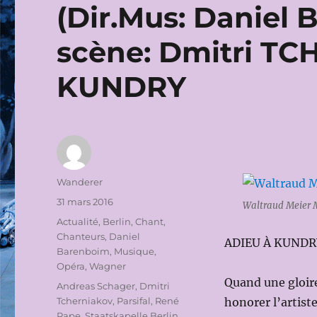
(Dir.Mus: Daniel
scène: Dmitri T
KUNDRY
Auteur
Wanderer
Publié
31 mars 2016
Waltraud Meier 
le
Catégories
Actualité
,
Berlin
,
Chant
,
Chanteurs
,
Daniel
ADIEU À KUNDR
Barenboim
,
Musique
,
Opéra
,
Wagner
Quand une gloire 
Étiquettes
Andreas Schager
,
Dmitri
Tcherniakov
,
Parsifal
,
René
honorer l’artist
Pape
,
Staatskapelle Berlin
,