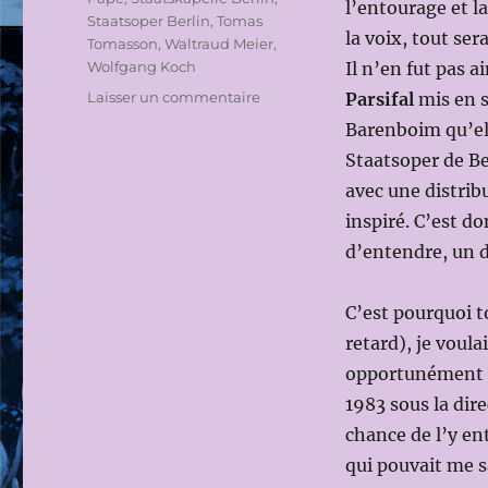
l’entourage et la
Staatsoper Berlin
,
Tomas
la voix, tout se
Tomasson
,
Waltraud Meier
,
Wolfgang Koch
Il n’en fut pas a
sur
Laisser un commentaire
Parsifal
mis en s
STAATSOPER
Barenboim qu’ell
IM
Staatsoper de Ber
SCHILLER
THEATER
avec une distrib
BERLIN
inspiré. C’est d
2015-
d’entendre, un d
2016:
PARSIFAL
de
C’est pourquoi t
Richard
retard), je voula
WAGNER
le
opportunément D
28
1983 sous la dire
MARS
chance de l’y ent
2016
(Dir.Mus:
qui pouvait me s
Daniel