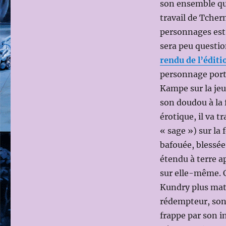
son ensemble qui
BARENBOIM;
travail de Tcher
Ms
en
personnages est 
scène:
sera peu questio
Dmitri
rendu de l’éditi
TCHERNIAKOV)
ADIEU
personnage porté
À
Kampe sur la jeu
KUNDRY
son doudou à la 
érotique, il va t
« sage ») sur la 
bafouée, blessée,
étendu à terre a
sur elle-même. C’
Kundry plus mate
rédempteur, son 
frappe par son i