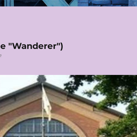
le "Wanderer")
e