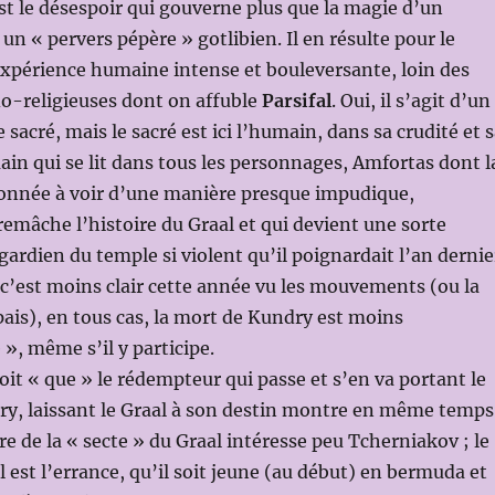
est le désespoir qui gouverne plus que la magie d’un
un « pervers pépère » gotlibien. Il en résulte pour le
xpérience humaine intense et bouleversante, loin des
o-religieuses dont on affuble
Parsifal
. Oui, il s’agit d’un
 sacré, mais le sacré est ici l’humain, dans sa crudité et 
in qui se lit dans tous les personnages, Amfortas dont l
donnée à voir d’une manière presque impudique,
mâche l’histoire du Graal et qui devient une sorte
gardien du temple si violent qu’il poignardait l’an dernie
; c’est moins clair cette année vu les mouvements (ou la
pais), en tous cas, la mort de Kundry est moins
», même s’il y participe.
soit « que » le rédempteur qui passe et s’en va portant le
ry, laissant le Graal à son destin montre en même temps
re de la « secte » du Graal intéresse peu Tcherniakov ; le
l est l’errance, qu’il soit jeune (au début) en bermuda et