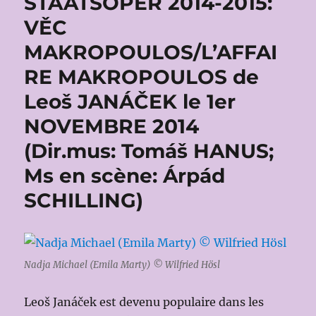
STAATSOPER 2014-2015:
VĚC
MAKROPOULOS/L’AFFAI
RE MAKROPOULOS de
Leoš JANÁČEK le 1er
NOVEMBRE 2014
(Dir.mus: Tomáš HANUS;
Ms en scène: Árpád
SCHILLING)
Nadja Michael (Emila Marty) © Wilfried Hösl
Leoš Janáček est devenu populaire dans les