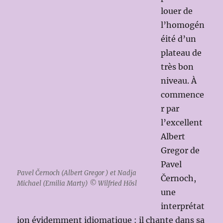
louer de
l’homogén
éité d’un
plateau de
très bon
niveau. À
commence
r par
l’excellent
Albert
Gregor de
Pavel
Pavel Černoch (Albert Gregor ) et Nadja
Černoch,
Michael (Emilia Marty) © Wilfried Hösl
une
interprétat
ion évidemment idiomatique : il chante dans sa