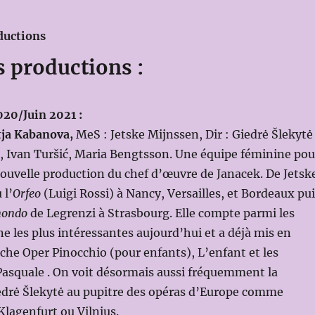
ductions
s productions :
20/Juin 2021 :
tja Kabanova,
MeS : Jetske Mijnssen, Dir : Giedrė Šlekytė
, Ivan Turšić, Maria Bengtsson. Une équipe féminine pou
ouvelle production du chef d’œuvre de Janacek. De Jetsk
 l’
Orfeo
(Luigi Rossi) à Nancy, Versailles, et Bordeaux pu
 mondo
de Legrenzi à Strasbourg. Elle compte parmi les
e les plus intéressantes aujourd’hui et a déjà mis en
che Oper Pinocchio (pour enfants), L’enfant et les
Pasquale . On voit désormais aussi fréquemment la
edrė Šlekytė au pupitre des opéras d’Europe comme
Klagenfurt ou Vilnius.