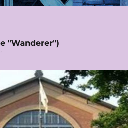
le "Wanderer")
e