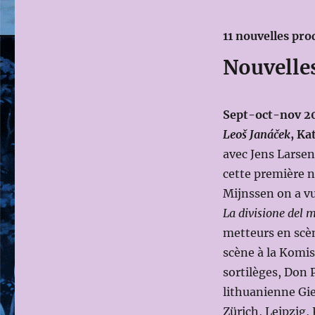
11 nouvelles pro
Nouvelle
Sept-oct-nov 20
Leoš Janáček
, Ka
avec Jens Larsen
cette première n
Mijnssen on a vu
La divisione del
metteurs en scèn
scène à la Komis
sortilèges, Don 
lithuanienne Gi
Zürich, Leipzig, 