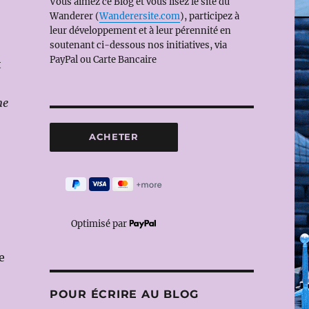
Vous aimez ce Blog et vous lisez le site du
Wanderer (
Wanderersite.com
), participez à
leur développement et à leur pérennité en
soutenant ci-dessous nos initiatives, via
PayPal ou Carte Bancaire
t
ne
Optimisé par
e
POUR ÉCRIRE AU BLOG