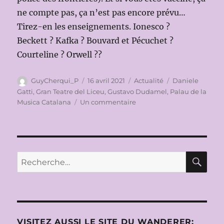
ne compte pas, ça n’est pas encore prévu…
Tirez-en les enseignements. Ionesco ?
Beckett ? Kafka ? Bouvard et Pécuchet ?
Courteline ? Orwell ??
Auteur
Publié
Catégories
Étiquettes
GuyCherqui_P
16 avril 2021
Actualité
Daniele
le
Gatti
,
Gran Teatre del Liceu
,
Gustavo Dudamel
,
Palau de la
sur
Musica Catalana
Un commentaire
RÉFLEXIONS
SUR
UN
VOYAGE
PROFESSIONNEL
RE
Recherche
pour :
VISITEZ AUSSI LE SITE DU WANDERER: