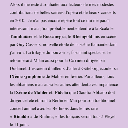
Alors il me reste à souhaiter aux lecteurs de mes modestes
contributions de belles soirées d’opéra et de beaux concerts
en 2010. Je n’ai pas encore répéré tout ce qui me paraît
intéressant, mais j’irai probablement entendre à la Scala le
Tannhaüser
Boccanegra
Rheingold
et le
, le
mis en scène
par Guy Cassiers, nouvelle étoile de la scène flamande dont
j’ai vu « La trilogie du pouvoir », fascinant spectacle. Je
Carmen
retournerai à Milan aussi pour la
dirigée par
Dudamel. J’essaierai d’ailleurs d’aller à Göteborg écouter sa
IXème symphonie
de Mahler en février. Par ailleurs, tous
les abbadiens mais aussi les autres attendent avec impatience
IXème de Mahler
Fidelio
la
et
que Claudio Abbado doit
diriger cet été et iront à Berlin en Mai pour son traditionnel
concert annuel avec les Berlinois dans le très rare
Rinaldo
«
» de Brahms, et les français seront tous à Pleyel
le 11 juin .