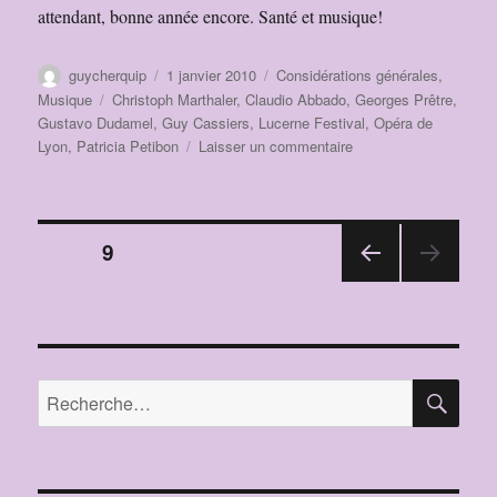
attendant, bonne année encore. Santé et musique!
Auteur
Publié
Catégories
guycherquip
1 janvier 2010
Considérations générales
,
le
Étiquettes
Musique
Christoph Marthaler
,
Claudio Abbado
,
Georges Prêtre
,
Gustavo Dudamel
,
Guy Cassiers
,
Lucerne Festival
,
Opéra de
sur
Lyon
,
Patricia Petibon
Laisser un commentaire
BONNE
ANNEE
2010!
Pagination
Quelques
PAGE
9
spectacles
attirants….
PAGE
des
PRÉ
CÉD
publications
ENT
E
RE
Recherche
pour :