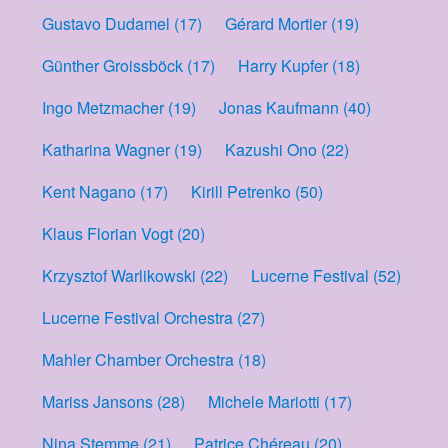
Gustavo Dudamel
(17)
Gérard Mortier
(19)
Günther Groissböck
(17)
Harry Kupfer
(18)
Ingo Metzmacher
(19)
Jonas Kaufmann
(40)
Katharina Wagner
(19)
Kazushi Ono
(22)
Kent Nagano
(17)
Kirill Petrenko
(50)
Klaus Florian Vogt
(20)
Krzysztof Warlikowski
(22)
Lucerne Festival
(52)
Lucerne Festival Orchestra
(27)
Mahler Chamber Orchestra
(18)
Mariss Jansons
(28)
Michele Mariotti
(17)
Nina Stemme
(21)
Patrice Chéreau
(20)