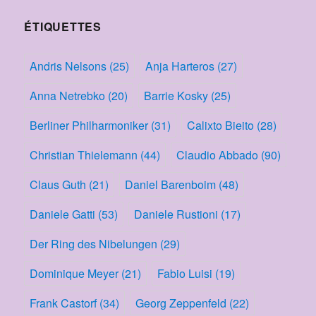
ÉTIQUETTES
Andris Nelsons
(25)
Anja Harteros
(27)
Anna Netrebko
(20)
Barrie Kosky
(25)
Berliner Philharmoniker
(31)
Calixto Bieito
(28)
Christian Thielemann
(44)
Claudio Abbado
(90)
Claus Guth
(21)
Daniel Barenboim
(48)
Daniele Gatti
(53)
Daniele Rustioni
(17)
Der Ring des Nibelungen
(29)
Dominique Meyer
(21)
Fabio Luisi
(19)
Frank Castorf
(34)
Georg Zeppenfeld
(22)