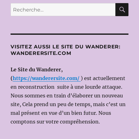
E
10
RE
Recherche
JUILLE
pour :
2015
(Dir.m
Andre
MARC
;
VISITEZ AUSSI LE SITE DU WANDERER:
Ms
WANDERERSITE.COM
en
scène:
Katie
Le Site du Wanderer,
MITCH
(
https://wanderersite.com/
) est actuellement
en reconstruction suite à une lourde attaque.
Nous sommes en train d’élaborer un nouveau
site, Cela prend un peu de temps, mais c’est un
mal présent en vue d’un bien futur. Nous
comptons sur votre compréhension.