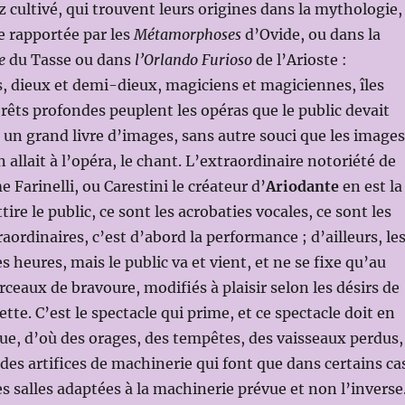
z cultivé, qui trouvent leurs origines dans la mythologie,
e rapportée par les
Métamorphoses
d’Ovide, ou dans la
e
du Tasse ou dans
l’Orlando Furioso
de l’Arioste :
s, dieux et demi-dieux, magiciens et magiciennes, îles
rêts profondes peuplent les opéras que le public devait
n grand livre d’images, sans autre souci que les images
 allait à l’opéra, le chant. L’extraordinaire notoriété de
Farinelli, ou Carestini le créateur d’
Ariodante
en est la
ttire le public, ce sont les acrobaties vocales, ce sont les
raordinaires, c’est d’abord la performance ; d’ailleurs, le
 heures, mais le public va et vient, et ne se fixe qu’au
aux de bravoure, modifiés à plaisir selon les désirs de
dette. C’est le spectacle qui prime, et ce spectacle doit en
vue, d’où des orages, des tempêtes, des vaisseaux perdus,
 des artifices de machinerie qui font que dans certains ca
es salles adaptées à la machinerie prévue et non l’inverse