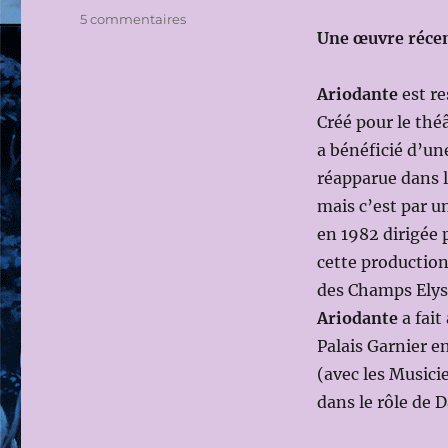
sur
5 commentaires
Une œuvre réce
FESTIVAL
D’AIX-
EN
Ariodante
est re
PROVENCE
Créé pour le thé
2014:
ARIODANTE
a bénéficié d’un
de
réapparue dans l
Georg
mais c’est par un
Friedrich
HAENDEL
en 1982 dirigée 
le
cette productio
18
des Champs Elysé
JUILLET
2014
Ariodante
a fait
(Dir.mus:Andrea
Palais Garnier e
MARCON;
(avec les Musici
Ms
en
dans le rôle de D
scène:
Richard