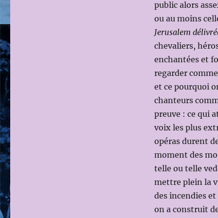
public alors asse
ou au moins cell
Jerusalem délivré
chevaliers, héro
enchantées et fo
regarder comme u
et ce pourquoi on
chanteurs comme 
preuve : ce qui a
voix les plus ext
opéras durent des
moment des morce
telle ou telle ve
mettre plein la 
des incendies et
on a construit d