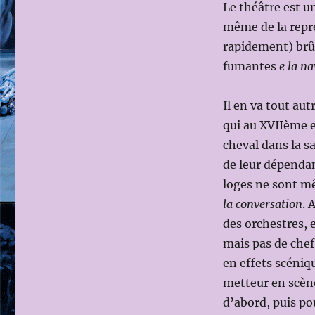
Le théâtre est un
même de la repré
rapidement) brû
fumantes
e la na
Il en va tout aut
qui au XVIIème e
cheval dans la sa
de leur dépendanc
loges ne sont mê
la conversation
. 
des orchestres,
mais pas de chef
en effets scéniq
metteur en scène
d’abord, puis po