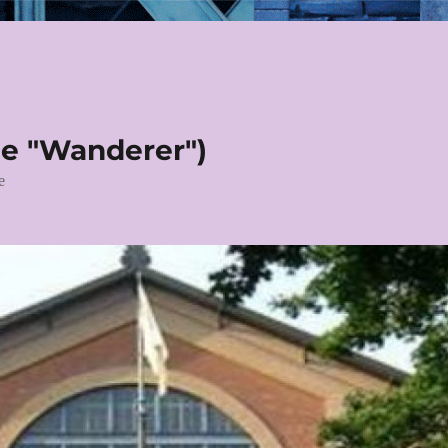
le "Wanderer")
e