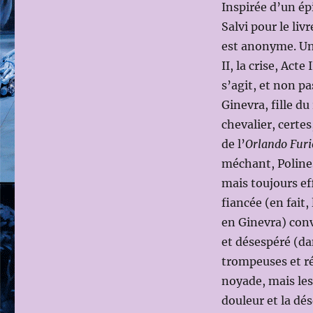
Inspirée d’un ép
JONES)
Salvi pour le liv
est anonyme. Un 
II, la crise, Acte
s’agit, et non p
Ginevra, fille d
chevalier, certes
de l’
Orlando Fur
méchant, Poline
mais toujours ef
fiancée (en fai
en Ginevra) conv
et désespéré (da
trompeuses et ré
noyade, mais les
douleur et la dé