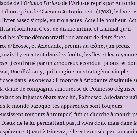
isode de l’
Orlando Furioso
de l’Arioste repris par Antonio
ret d’un opéra de Giacomo Antonio Perti (1708), le livret 
livret assez simple, en trois actes, Acte I le bonheur, Ac
 III, la résolution. C’est de drame intime et familial qu’il
as d’héroïsme démonstratif : un amour de deux êtres
u roi d’Écosse, et Ariodante, promis au trône, (un preux
, mais il y en a tant dans les forêts, les îles et les royaum
ioso
!) contrarié par un amoureux éconduit, jaloux et don
sso, Duc d’Albany, qui imagine un stratagème simple,
ficace dans les opéras : il montre à Ariodante dissimulé s
t, la dame de compagnie amoureuse de Polinesso déguisée
olant en injustes ébats avec lui, Polinesso. Ariodante naï
ns le monde baroque, les apparences sont toujours
ussissent toujours à tromper) fuit et cherche à mourir p
 Dieux ne le lui permettent pas, il vivra donc mais dans l
sespérance. Quant à Ginevra, elle est accusée par Lurcanio