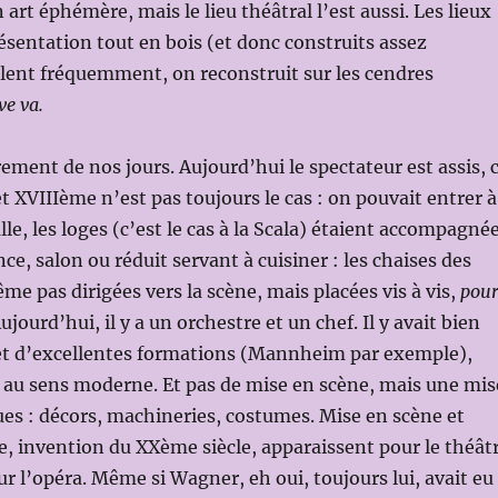
 art éphémère, mais le lieu théâtral l’est aussi. Les lieux
sentation tout en bois (et donc construits assez
lent fréquemment, on reconstruit sur les cendres
ve va.
rement de nos jours. Aujourd’hui le spectateur est assis, 
t XVIIIème n’est pas toujours le cas : on pouvait entrer à
lle, les loges (c’est le cas à la Scala) étaient accompagné
e, salon ou réduit servant à cuisiner : les chaises des
me pas dirigées vers la scène, mais placées vis à vis,
pou
Aujourd’hui, il y a un orchestre et un chef. Il y avait bien
 et d’excellentes formations (Mannheim par exemple),
 au sens moderne. Et pas de mise en scène, mais une mis
ues : décors, machineries, costumes. Mise en scène et
, invention du XXème siècle, apparaissent pour le théât
ur l’opéra. Même si Wagner, eh oui, toujours lui, avait eu