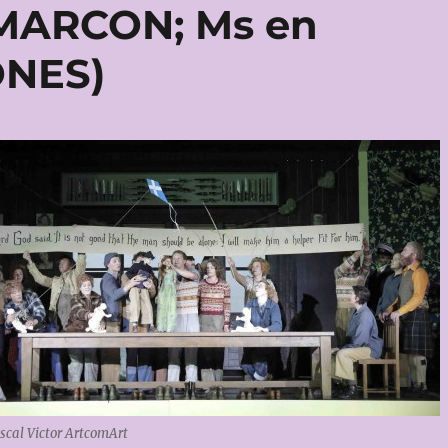
 MARCON; Ms en
ONES)
scal Victor ArtcomArt