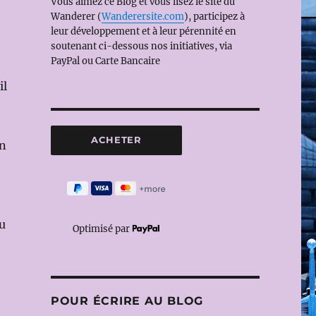
Vous aimez ce Blog et vous lisez le site du
Wanderer (
Wanderersite.com
), participez à
leur développement et à leur pérennité en
soutenant ci-dessous nos initiatives, via
PayPal ou Carte Bancaire
il
an
au
Optimisé par
POUR ÉCRIRE AU BLOG