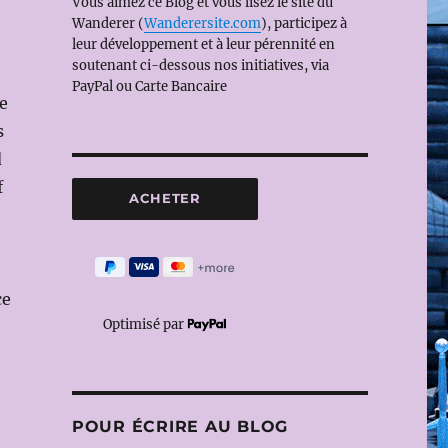
Vous aimez ce Blog et vous lisez le site du
Wanderer (
Wanderersite.com
), participez à
leur développement et à leur pérennité en
soutenant ci-dessous nos initiatives, via
PayPal ou Carte Bancaire
le
s
d
f
ce
Optimisé par
POUR ÉCRIRE AU BLOG