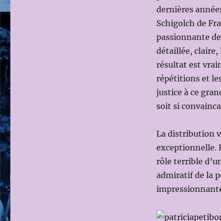
dernières années
Schigolch de Fra
passionnante de 
détaillée, claire
résultat est vra
répétitions et l
justice à ce gra
soit si convainc
La distribution 
exceptionnelle. 
rôle terrible d’u
admiratif de la 
impressionnante 