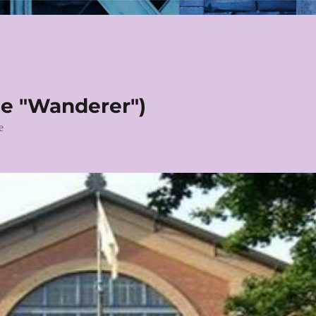
le "Wanderer")
e