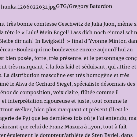
GTG/Gregory Batardon
t très bonne comtesse Geschwitz de Julia Juon, même s
 la tête le « Lulu! Mein Engel! Lass dich noch einmal sehn
 Bleibe dir nah! In Ewigkeit! » final d’Yvonne Minton da
héreau-Boulez qui me bouleverse encore aujourd’hui au
est bien posée, forte, très présente, et le personnage con
nt très marquant, à la fois laid et séduisant, qui attire et
is. La distribution masculine est très homogène et très
aimé le Alwa de Gerhard Siegel, spécialiste désormais des
ténor de composition, voix claire, flûtée comme il
, et interprétation rigoureuse et juste, tout comme le
tmut Welker, bien plus marquant et présent (il est le
gerie de Py) que les dernières fois où je l’ai entendu, ma
incant que celui de Franz Mazura à Lyon, tout à fait
ter également le dompteur/athlète de Sten Byriel, dans