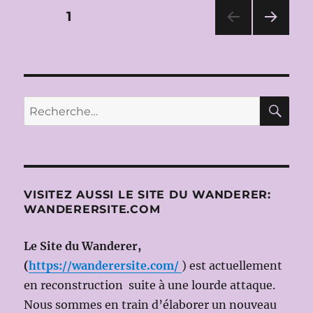
LYRIQUE
Pagination
PAGE
1
D’AIX-
EN-
PAG
des
PROVENCE
E
2016:
SUIV
publications
ANT
PELLÉAS
E
ET
RE
Recherche
MÉLISANDE
pour :
de
Claude
DEBUSSY
le
2
VISITEZ AUSSI LE SITE DU WANDERER:
JUILLET
WANDERERSITE.COM
2016
(Dir.mus:
Esa-
Le Site du Wanderer,
Pekka
(
https://wanderersite.com/
) est actuellement
SALONEN;
en reconstruction suite à une lourde attaque.
ms
en
Nous sommes en train d’élaborer un nouveau