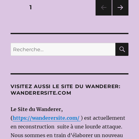
LYRIQUE
Pagination
PAGE
1
D’AIX-
EN-
PAG
des
PROVENCE
E
2016:
SUIV
publications
ANT
PELLÉAS
E
ET
RE
Recherche
MÉLISANDE
pour :
de
Claude
DEBUSSY
le
2
VISITEZ AUSSI LE SITE DU WANDERER:
JUILLET
WANDERERSITE.COM
2016
(Dir.mus:
Esa-
Le Site du Wanderer,
Pekka
(
https://wanderersite.com/
) est actuellement
SALONEN;
en reconstruction suite à une lourde attaque.
ms
en
Nous sommes en train d’élaborer un nouveau