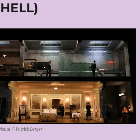
CHELL)
 global ©Patrick Berger