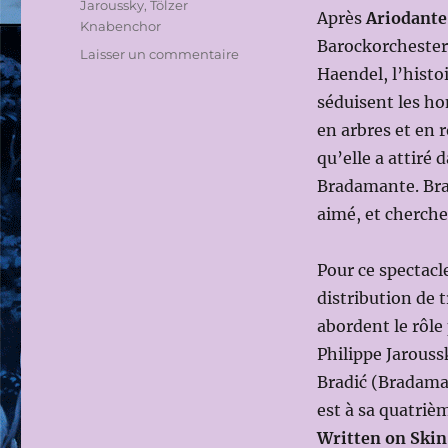
Jaroussky
,
Tölzer
Après
Ariodante
Knabenchor
Barockorchester
sur
Laisser un commentaire
Haendel, l’histo
FESTIVAL
D’AIX
séduisent les h
EN
en arbres et en 
PROVENCE
qu’elle a attiré 
2015:
ALCINA
Bradamante. Bra
de
aimé, et cherche
G.F.HAENDEL
le
10
Pour ce spectacl
JUILLET
distribution de 
2015
abordent le rôle 
(Dir.mus:
Andrea
Philippe Jarous
MARCON
Bradić (Bradaman
;
est à sa quatriè
Ms
en
Written on Skin