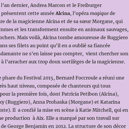
l’an dernier, Andrea Marcon et le Freiburger
 présentent cette année
Alcina
, l’opéra
magique
de
ire de la magicienne Alcina et de sa sœur Morgane, qui
ommes et les transforment ensuite en animaux sauvages,
rochers. Mais voilà, Alcina tombe amoureuse de Ruggiero
dans ses filets au point qu’il en a oublié sa fiancée
damante ne s’en laisse pas compter, vient chercher son
 à l’arracher aux trop doux sortilèges de la magicienne.
e phare du Festival 2015, Bernard Foccroule a réuni une
très haut niveau, composée de chanteurs qui tous
pour la première fois, dont Patricia Petibon (Alcina),
sky (Ruggiero), Anna Prohaska (Morgane) et Katarina
te). Il a confié la mise en scène à Katie Mitchell, qui en
me production à Aix. Elle a marqué par son travail sur
de George Benjamin en 2012. La structure de son décor