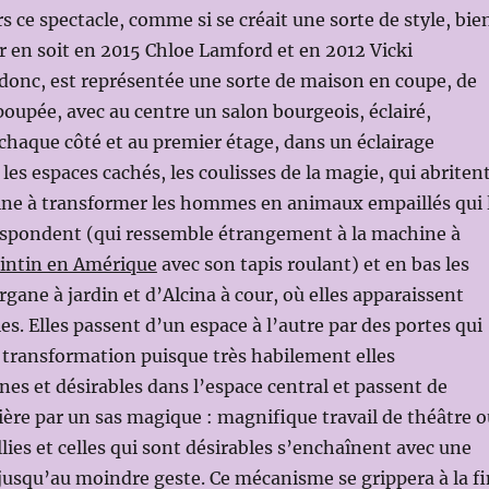
rs ce spectacle, comme si se créait une sorte de style, bie
r en soit en 2015 Chloe Lamford et en 2012 Vicki
donc, est représentée une sorte de maison en coupe, de
oupée, avec au centre un salon bourgeois, éclairé,
 chaque côté et au premier étage, dans un éclairage
 les espaces cachés, les coulisses de la magie, qui abriten
ine à transformer les hommes en animaux empaillés qui 
espondent (qui ressemble étrangement à la machine à
intin en Amérique
avec son tapis roulant) et en bas les
gane à jardin et d’Alcina à cour, où elles apparaissent
ties. Elles passent d’un espace à l’autre par des portes qui
à transformation puisque très habilement elles
nes et désirables dans l’espace central et passent de
ière par un sas magique : magnifique travail de théâtre o
llies et celles qui sont désirables s’enchaînent avec une
 jusqu’au moindre geste. Ce mécanisme se grippera à la fi