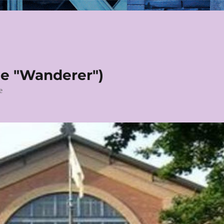
le "Wanderer")
e