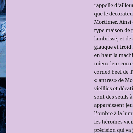
scène:
rappelle d’ailleu
Katie
que le décorateu
MITCHELL)
Mortimer. Ainsi 
type maison de p
lambrissé, et de
glauque et froid,
en haut la mach
mieux leur corr
corned beef de
T
« antres» de Mor
vieillies et déca
sont des seuils 
apparaissent jeu
l’ombre à la lum
les héroïnes viei
précision qui va