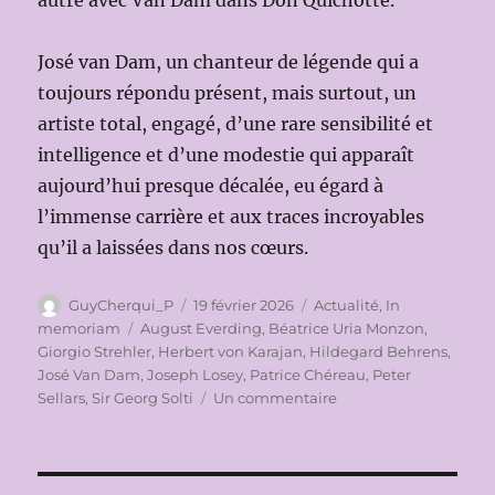
autre avec Van Dam dans Don Quichotte.
José van Dam, un chanteur de légende qui a
toujours répondu présent, mais surtout, un
artiste total, engagé, d’une rare sensibilité et
intelligence et d’une modestie qui apparaît
aujourd’hui presque décalée, eu égard à
l’immense carrière et aux traces incroyables
qu’il a laissées dans nos cœurs.
Auteur
Publié
Catégories
GuyCherqui_P
19 février 2026
Actualité
,
In
le
Étiquettes
memoriam
August Everding
,
Béatrice Uria Monzon
,
Giorgio Strehler
,
Herbert von Karajan
,
Hildegard Behrens
,
José Van Dam
,
Joseph Losey
,
Patrice Chéreau
,
Peter
sur
Sellars
,
Sir Georg Solti
Un commentaire
IN
MEMORIAM
JOSÉ
VAN