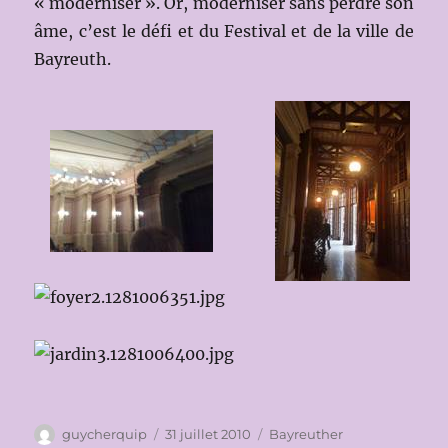
« moderniser ». Or, moderniser sans perdre son
âme, c’est le défi et du Festival et de la ville de
Bayreuth.
Auteur
Publié
Catégories
guycherquip
31 juillet 2010
Bayreuther