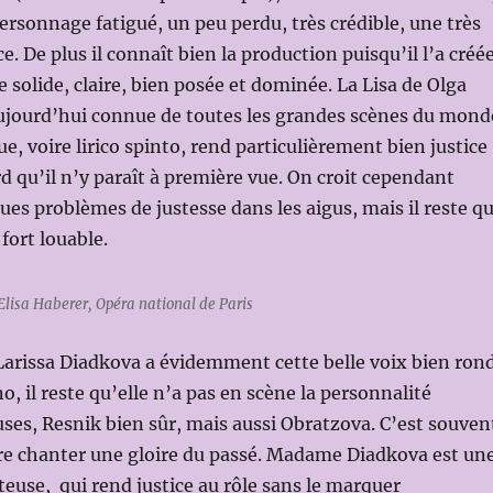
rsonnage fatigué, un peu perdu, très crédible, une très
. De plus il connaît bien la production puisqu’il l’a créée
e solide, claire, bien posée et dominée. La Lisa de Olga
ujourd’hui connue de toutes les grandes scènes du mond
e, voire lirico spinto, rend particulièrement bien justice
rd qu’il n’y paraît à première vue. On croit cependant
ues problèmes de justesse dans les aigus, mais il reste q
 fort louable.
lisa Haberer, Opéra national de Paris
Larissa Diadkova a évidemment cette belle voix bien ron
, il reste qu’elle n’a pas en scène la personnalité
ses, Resnik bien sûr, mais aussi Obratzova. C’est souven
ire chanter une gloire du passé. Madame Diadkova est un
euse, qui rend justice au rôle sans le marquer