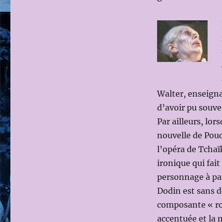
LA
DAME
DE
PIQUE,
de
P.I
TCHAIKOVSKI
(Ms
en
Walter, enseign
scène
d’avoir pu souve
Lev
DODIN,
Par ailleurs, lor
Dir.Mus:
nouvelle de Pouc
Dimitri
l’opéra de Tchaïk
JUROWSKI)
le
ironique qui fai
31
personnage à part
janvier
Dodin est sans d
2012.
composante « ro
accentuée et la 