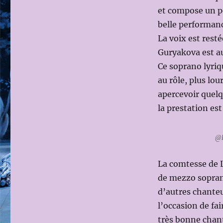
et compose un pe
belle performance
La voix est resté
Guryakova est a
Ce soprano lyriqu
au rôle, plus lou
apercevoir quelq
la prestation est
@E
La comtesse de 
de mezzo soprano
d’autres chanteu
l’occasion de fa
très bonne chant