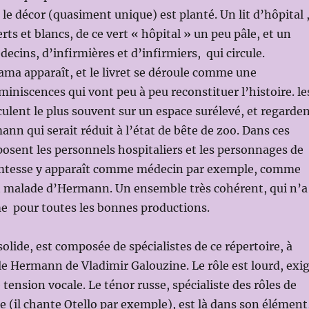
 le décor (quasiment unique) est planté. Un lit d’hôpital 
ts et blancs, de ce vert « hôpital » un peu pâle, et un
ecins, d’infirmières et d’infirmiers, qui circule.
ma apparaît, et le livret se déroule comme une
miniscences qui vont peu à peu reconstituer l’histoire. le
ulent le plus souvent sur un espace surélevé, et regarde
nn qui serait réduit à l’état de bête de zoo. Dans ces
posent les personnels hospitaliers et les personnages de
Comtesse y apparaît comme médecin par exemple, comme
it malade d’Hermann. Un ensemble très cohérent, qui n’a
me pour toutes les bonnes productions.
solide, est composée de spécialistes de ce répertoire, à
 Hermann de Vladimir Galouzine. Le rôle est lourd, exi
ension vocale. Le ténor russe, spécialiste des rôles de
 (il chante Otello par exemple), est là dans son élément