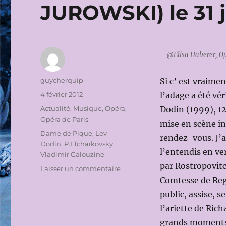
JUROWSKI) le 31 j
@Elisa Haberer, Op
Auteur
guycherquip
Si c’ est vraimen
Publié
4 février 2012
l’adage a été vér
le
Catégories
Actualité
,
Musique
,
Opéra
,
Dodin (1999), 12 
Opéra de Paris
mise en scène int
Étiquettes
Dame de Pique
,
Lev
rendez-vous. J’a
Dodin
,
P.I.Tchaïkovsky
,
l’entendis en ve
Vladimir Galouzine
par Rostropovitc
sur
Laisser un commentaire
OPERA
Comtesse de Regi
DE
public, assise, 
PARIS
l’ariette de Richa
2011-
2012:
grands moments