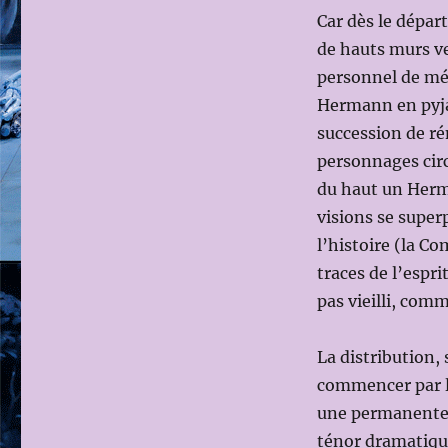
Car dès le départ
de hauts murs ver
personnel de méd
Hermann en pyja
succession de ré
personnages circ
du haut un Herma
visions se super
l’histoire (la 
traces de l’espr
pas vieilli, com
La distribution, 
commencer par le
une permanente t
ténor dramatique