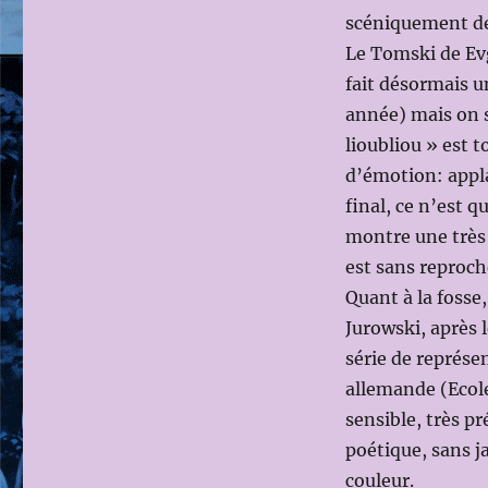
scéniquement de
Le Tomski de Evg
fait désormais u
année) mais on s
lioubliou » est 
d’émotion: appl
final, ce n’est 
montre une très 
est sans reproch
Quant à la fosse,
Jurowski, après l
série de représen
allemande (Ecole
sensible, très pr
poétique, sans j
couleur.