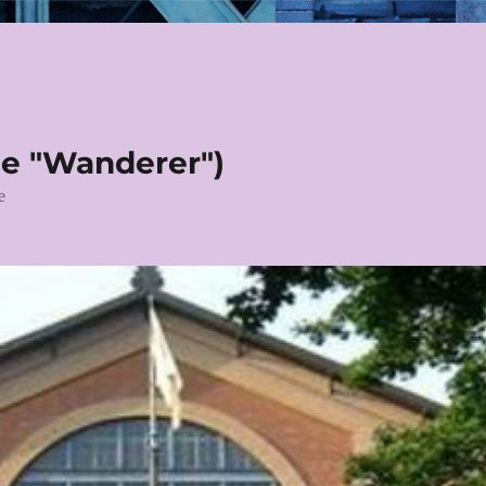
le "Wanderer")
e